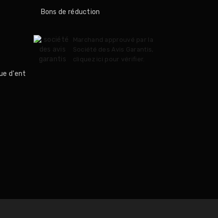
Bons de réduction
Marchand approuvé par la
Société des Avis Garantis,
cliquez ici pour vérifier
.
ue d'ent