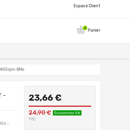
Espace Client
0
Panier
 5400rpm 8Mo
 -
23,66 €
24,90 €
Économisez 5%
TTC
0Go -