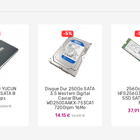
-5%
-
D YUCUN
Disque Dur 250Go SATA
256Go
SATA III
3.5 Western Digital
HFS256G
bps
Caviar Blue
SSD SAT
WD2500AAKX-753CA1
Prix
17,90 €
7200rpm 16Mo
37,91
de
Prix
14,15 €
14,90 €
base
de
base