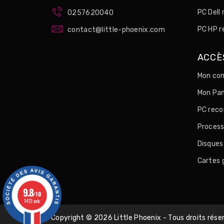
PC Dell
0257620040
PC HP r
contact@little-phoenix.com
ACCÈ
Mon com
Mon Pan
PC reco
Process
Disques
Cartes 
9.8
/10
1413 avis
Copyright © 2026 Little Phoenix - Tous droits rése