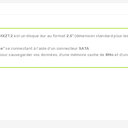
5HXZT2
est un disque dur au format
2.5"
(dimension standard pour les
ue"
se connectant à l'aide d'un connecteur
SATA
.
pour sauvegarder vos données, d'une mémoire cache de
8Mo
et d'un