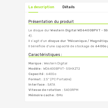
La description
Détails
Présentation du produit
Le disque dur
Western Digital WD6400BPVT
- 5
4).
Il s'agit d'un
disque dur "Mécanique / Magnétiq
Il bénéficie d'une capacité de stockage de
640Go
Caractéristiques :
Marque :
Western Digital
Modèle :
WD6400BPVT- 55HXZT2
Capacité :
640Go
Format :
2.5" (PC Portable)
Interface :
SATA
Vitesse de rotation :
5400RPM
Mémoire cache :
8Mo