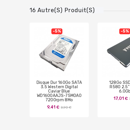
16 Autre(s) Produit(s)
-5%
-5%
Disque Dur 160Go SATA
128Go SS
3.5 Western Digital
R580 2.5" 
Caviar Blue
6.0G
WD1600AAJS-75M0A0
17,01 €
7200rpm 8Mo
Prix
9,41 €
9,90 €
de
base