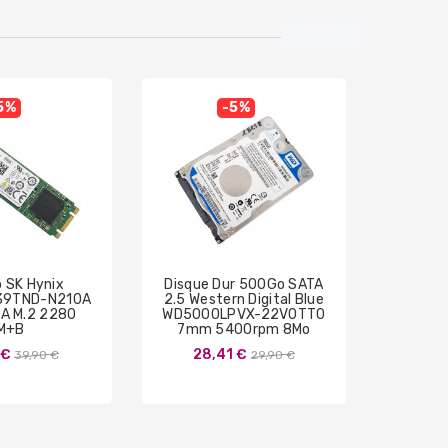
5%
-5%
 SK Hynix
Disque Dur 500Go SATA
256G
39TND-N210A
2.5 Western Digital Blue
8B256
A M.2 2280
WD5000LPVX-22V0TT0
M.2 
M+B
7mm 5400rpm 8Mo
37
Prix
Prix
 €
28,41 €
39,90 €
29,90 €
de
de
base
base