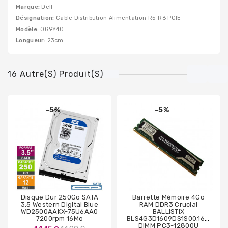
Marque:
Dell
Désignation:
Cable Distribution Alimentation R5-R6 PCIE
Modèle:
0G9Y40
Longueur:
23cm
16 Autre(s) Produit(s)
-5%
-5%
Disque Dur 250Go SATA
Barrette Mémoire 4Go
3.5 Western Digital Blue
RAM DDR3 Crucial
WD2500AAKX-75U6AA0
BALLISTIX
7200rpm 16Mo
BLS4G3D1609DS1S00.16FER
DIMM PC3-12800U