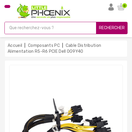
CATÉGORIE
0
PC
Gamer
RECHERCHER
Unités
Centrales
Accueil
Composants PC
Cable Distribution
Reconditionnées
Alimentation R5-R6 PCIE Dell 0G9Y40
Ordinateurs
Avec
Écran
Ordinateurs
Portables
PC
Sous
Linux