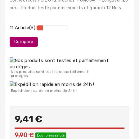
Connecteurs PCIE 6+2 broches - 0M654T - Longueur 23
PC
cm - Produit testé par nos experts et garanti 12 Mois
Portables
Destockage
11 Article(s)
Compare
Nos produits sont testés et parfaitement
protégés.
Expédition rapide en moins de 24h !
9,41 €
9,90 €
Économisez 5%