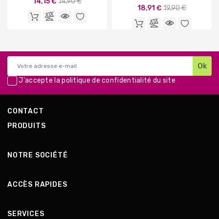
Prix
14,15 €
14,90 €
Prix
18,91 €
19,90 €
de
de
base
base
J'accepte la
politique de confidentialité
du site
CONTACT
PRODUITS
NOTRE SOCIÉTÉ
ACCÈS RAPIDES
SERVICES