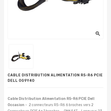
PC
Sur
Mesure
PC
Tout-
En-

Un
Processeurs
Mémoires
RAM
CABLE DISTRIBUTION ALIMENTATION R5-R6 PCIE
Disques
DELL 0G9Y40
Durs
Composants
PC
Cable Distribution Alimentation R5-R6 PCIE Dell
Occasion
- 2 connecteurs R5-R6 6 broches vers 2
Composants