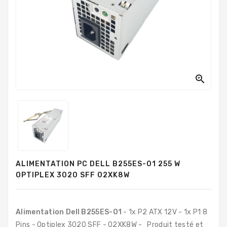
PC
Sur
Mesure
PC
Tout-
En-
Un

Processeurs
Mémoires
RAM
Disques
ALIMENTATION PC DELL B255ES-01 255 W
Durs
OPTIPLEX 3020 SFF 02XK8W
Composants
PC
Alimentation Dell
B255ES-01
- 1x P2 ATX 12V - 1x P1 8
Composants
Pins - Optiplex 3020 SFF - 02XK8W - Produit testé et