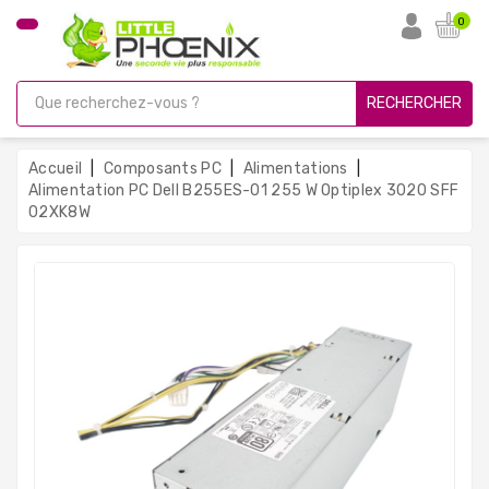
CATÉGORIE
0
PC
Gamer
RECHERCHER
Unités
Centrales
Accueil
Composants PC
Alimentations
Reconditionnées
Alimentation PC Dell B255ES-01 255 W Optiplex 3020 SFF
02XK8W
Ordinateurs
Avec
Écran
Ordinateurs
Portables
PC
Sous
Linux