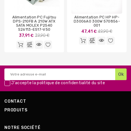
Alimentation PC Fujitsu
Alimentation PC HP HP-
DPS-210FB A 210W ATX
D3006A0 300W 570856-
SATA MOLEX P2540
001
S26113-E517-V50
Prix
47,41 €
49,90 €
Prix
37,91 €
39,90 €
de
de
base
base
J'accepte la
politique de confidentialité
du site
CONTACT
PRODUITS
NOTRE SOCIÉTÉ