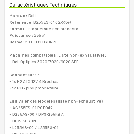
Caractéristiques Techniques
Marque :
Dell
Référence:
B255ES-01 02XK8W
Format :
Propriétaire non standard
Puissance :
255W
Norme:
80 PLUS BRONZE
Machines compatibles (Liste non-exhaustive) :
- Dell Optiplex 3020/7020/9020 SFF
Connecteurs :
- 1x P2 ATX 12V 4 Broches
- 1x P1 8 pins propriétaire
Equivalences Modèles (liste non-exhaustive) :
-
AC255ES-01 PCB049
-
D255AS-00 / DPS-255KB A
- HU255ES-01
-
L255AS-00 /
L255ES-01