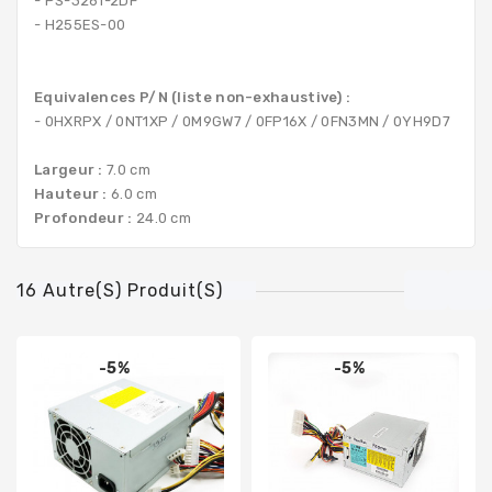
- PS-3261-2DF
- H255ES-00
Equivalences P/N (liste non-exhaustive) :
- 0HXRPX / 0NT1XP / 0M9GW7 / 0FP16X / 0FN3MN / 0YH9D7
Largeur :
7.0 cm
Hauteur :
6.0 cm
Profondeur :
24.0 cm
16 Autre(s) Produit(s)
-5%
-5%