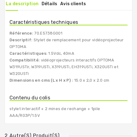
La description
Détails
Avis clients
Caractéristiques techniques
Référence:
70.E5738G001
Descriptif:
Stylet de remplacement pour vidéoprojecteur
OPTOMA
Caractéristiques:
1.5Vdc, 40mA
Compatibilité:
vidéoprojecteurs interactifs OPTOMA
W319USTir, W319USTi, X319USTi, EH319USTi, X320USTi et
W320USTi
Dimensions en cms (L x H x P) :
15.0 x 2,0 x 2.0 cm
Contenu du colis
stylet interactif + 2 mines de rechange + 1pile
AAA/R03P/1.5V
2 Autre(s) Produit(s)