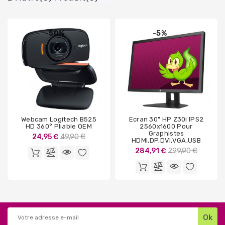
-50%
-5%
Webcam Logitech B525
Ecran 30" HP Z30i IPS2
HD 360° Pliable OEM
2560x1600 Pour
Graphistes
Prix
24,95 €
49,90 €
HDMI,DP,DVI,VGA,USB
de
Prix
284,91 €
299,90 €
base
de
base