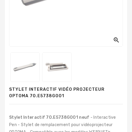
PC
Sur
Mesure
PC
Tout-
En-

Un
Processeurs
Mémoires
RAM
STYLET INTERACTIF VIDÉO PROJECTEUR
Disques
OPTOMA 70.E5738G001
Durs
Composants
PC
Stylet Interactif 70.E5738G001
neuf
- Interactive
Pen - Stylet de remplacement pour vidéoprojecteur
Composants