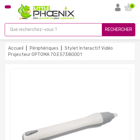
CATÉGORIE
0
PC
Gamer
RECHERCHER
Unités
Centrales
Accueil
Périphériques
Stylet Interactif Vidéo
Reconditionnées
Projecteur OPTOMA 70.E5738G001
Ordinateurs
Avec
Écran
Ordinateurs
Portables
PC
Sous
Linux