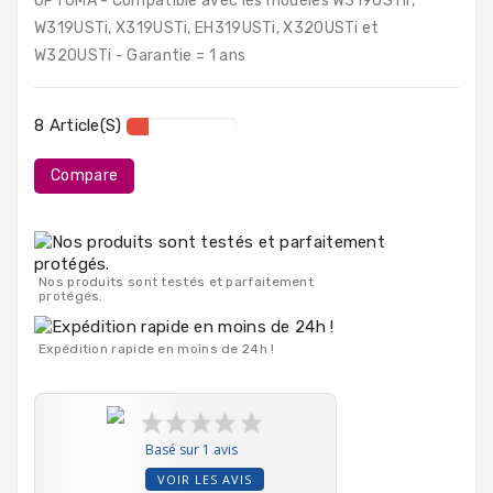
OPTOMA - Compatible avec les modèles W319USTir,
PC
W319USTi, X319USTi, EH319USTi, X320USTi et
Portables
W320USTi - Garantie = 1 ans
Destockage
8 Article(s)
Compare
Nos produits sont testés et parfaitement
protégés.
Expédition rapide en moins de 24h !
Basé sur 1 avis
VOIR LES AVIS