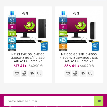
-5%
-5%
HP Z1 TWR G5 I3-8100
HP 800 G5 SFF I5-9500
3.60GHz 8Go/1To SSD
4.40GHz 8Go/480Go SSD
Wifi W11 + Ecran 27
Wifi W11 + Ecran 27
Prix
Prix
617,41 €
649,90 €
636,41 €
669,90 €
de
de
base
base