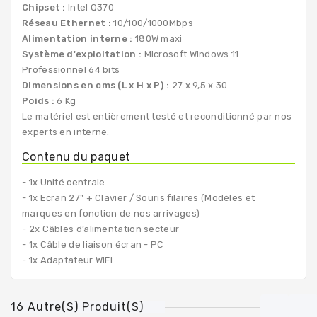
Chipset :
Intel Q370
Réseau Ethernet :
10/100/1000Mbps
Alimentation interne :
180W maxi
Système d'exploitation :
Microsoft Windows 11
Professionnel 64 bits
Dimensions en cms (L x H x P) :
27 x 9,5 x 30
Poids :
6 Kg
Le matériel est entièrement testé et reconditionné par nos
experts en interne.
Contenu du paquet
- 1x Unité centrale
- 1x Ecran 27" + Clavier / Souris filaires (Modèles et
marques en fonction de nos arrivages)
- 2x Câbles d’alimentation secteur
- 1x Câble de liaison écran - PC
- 1x Adaptateur WIFI
16 Autre(s) Produit(s)