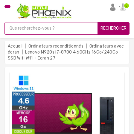
CATÉGORIE
0
PC
Gamer
RECHERCHER
Unités
Centrales
Accueil
Ordinateurs reconditionnés
Ordinateurs avec
Reconditionnées
écran
Lenovo M920s i7-8700 4.60GHz 16Go/240Go
SSD Wifi W11 + Ecran 27
Ordinateurs
Avec
Écran
Ordinateurs
Portables
PC
Sous
Linux