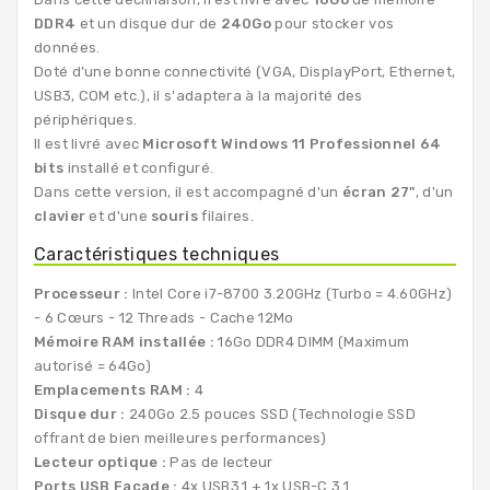
DDR4
et un disque dur de
240Go
pour stocker vos
données.
Doté d’une bonne connectivité (VGA, DisplayPort, Ethernet,
USB3, COM etc.), il s'adaptera à la majorité des
périphériques.
Il est livré avec
Microsoft Windows 11 Professionnel 64
bits
installé et configuré.
Dans cette version, il est accompagné d'un
écran 27"
, d'un
clavier
et d'une
souris
filaires.
Caractéristiques techniques
Processeur :
Intel Core i7-8700 3.20GHz (Turbo = 4.60GHz)
- 6 Cœurs - 12 Threads - Cache 12Mo
Mémoire RAM installée :
16Go DDR4 DIMM (Maximum
autorisé = 64Go)
Emplacements RAM :
4
Disque dur :
240Go 2.5 pouces SSD (Technologie SSD
offrant de bien meilleures performances)
Lecteur optique :
Pas de lecteur
Ports USB Façade :
4x USB3.1 + 1x USB-C 3.1