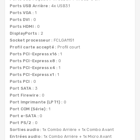
Ports USB Arrière :
4x USB3.1
Ports VGA :
1
Ports DVI :
0
Ports HDMI :
0
DisplayPorts :
2
Socket processeur :
FCLGA1151
Profil carte accepté :
Profil court
Ports PCI-Express x16 :
1
Ports PCI-Express x8 :
0
Ports PCI-Express x4 :
1
Ports PCI-Express x1 :
1
Ports PCI :
0
Port SATA :
3
Port Firewire :
0
Port Imprimante (LPT1) :
0
Port COM (Série) :
1
Port e-SATA :
0
Port PS/2 :
0
Sorties audio :
1x Combo Arrière + 1x Combo Avant
Entrées audio :
1x Combo Arrière + 1x Micro Avant