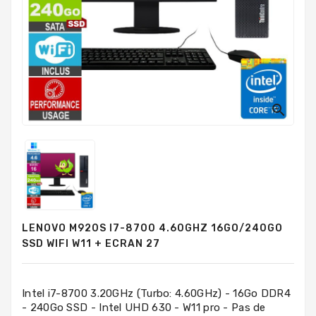
PC
Sur
Mesure
PC
Tout-
En-
Un

Processeurs
Mémoires
RAM
Disques
LENOVO M920S I7-8700 4.60GHZ 16GO/240GO
Durs
SSD WIFI W11 + ECRAN 27
Composants
PC
Intel i7-8700 3.20GHz (Turbo: 4.60GHz) - 16Go DDR4
- 240Go SSD - Intel UHD 630 - W11 pro - Pas de
Composants