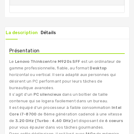
La description
Détails
Présentation
Le
Lenovo Thinkcentre M920s SFF
est un ordinateur de
gamme professionnelle, fiable, au format
Desktop
horizontal ou vertical. Il sera adapté aux personnes qui
désirent un PC performant pour leurs tâches de
bureautique avancées.
Il s'agit d'un
PC silencieux
dans un boîtier de taille
contenue qui se logera facilement dans un bureau.
Il est équipé d'un processeur à faible consommation
Intel
Core i7-8700
de 8ème génération cadencé à une vitesse
de
3.20 GHz (Turbo : 4.60 GHz)
et disposant de
6 coeurs
pour vous épauler dans vos tâches gourmandes.
Dans cette déclinaison, il est livré avec
16Go
de mémoire