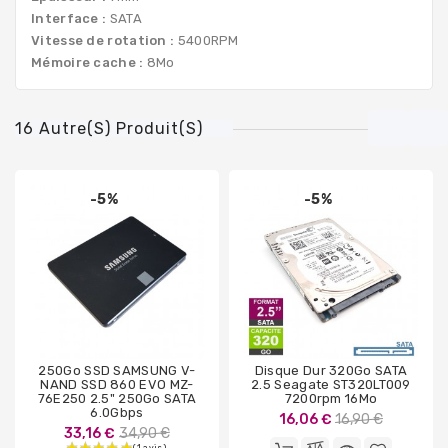
Interface :
SATA
Vitesse de rotation :
5400RPM
Mémoire cache :
8Mo
16 Autre(s) Produit(s)
-5%
-5%
250Go SSD SAMSUNG V-
Disque Dur 320Go SATA
NAND SSD 860 EVO MZ-
2.5 Seagate ST320LT009
76E250 2.5" 250Go SATA
7200rpm 16Mo
6.0Gbps
Prix
16,06 €
16,90 €
Prix
33,16 €
34,90 €
de