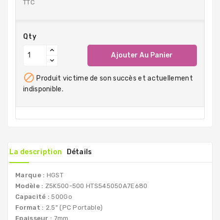
TTC
Qty
Ajouter Au Panier

Produit victime de son succès et actuellement
indisponible.
La description
Détails
Marque :
HGST
Modèle :
Z5K500-500 HTS545050A7E680
Capacité :
500Go
Format :
2.5" (PC Portable)
Epaisseur :
7mm