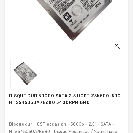
PC
Sur
Mesure
PC
Tout-
En-
Un

Processeurs
Mémoires
RAM
Disques
DISQUE DUR 500GO SATA 2.5 HGST Z5K500-500
Durs
HTS545050A7E680 5400RPM 8MO
Composants
PC
Disque dur HGST occasion
- 500Go - 2.5" - SATA -
Composants
HTS545050A7E680 - Disque Mécanique / Magnétique -