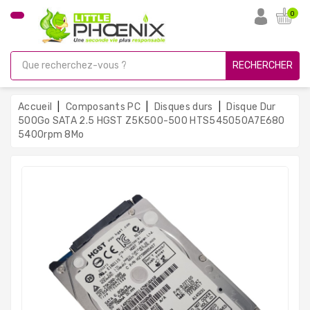
CATÉGORIE
0
PC
Gamer
RECHERCHER
Unités
Centrales
Accueil
Composants PC
Disques durs
Disque Dur
Reconditionnées
500Go SATA 2.5 HGST Z5K500-500 HTS545050A7E680
5400rpm 8Mo
Ordinateurs
Avec
Écran
Ordinateurs
Portables
PC
Sous
Linux