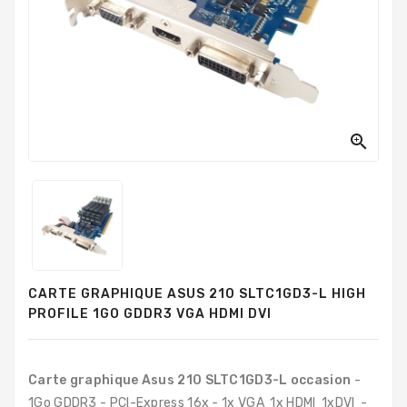
PC
Sur
Mesure
PC
Tout-
En-
Un

Processeurs
Mémoires
RAM
Disques
CARTE GRAPHIQUE ASUS 210 SLTC1GD3-L HIGH
Durs
PROFILE 1GO GDDR3 VGA HDMI DVI
Composants
PC
Carte graphique Asus 210 SLTC1GD3-L occasion
-
Composants
1Go GDDR3 - PCI-Express 16x - 1x VGA 1x HDMI 1xDVI -