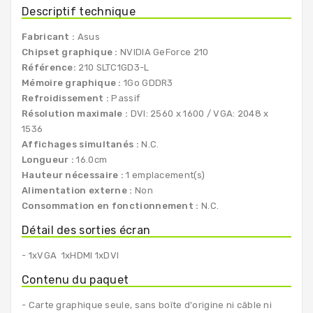
Descriptif technique
Fabricant :
Asus
Chipset graphique :
NVIDIA GeForce 210
Référence:
210 SLTC1GD3-L
Mémoire graphique :
1Go GDDR3
Refroidissement :
Passif
Résolution maximale :
DVI: 2560 x 1600 / VGA: 2048 x
1536
Affichages simultanés :
N.C.
Longueur :
16.0cm
Hauteur nécessaire :
1 emplacement(s)
Alimentation externe :
Non
Consommation en fonctionnement :
N.C.
Détail des sorties écran
- 1xVGA 1xHDMI 1xDVI
Contenu du paquet
- Carte graphique seule, sans boîte d'origine ni câble ni