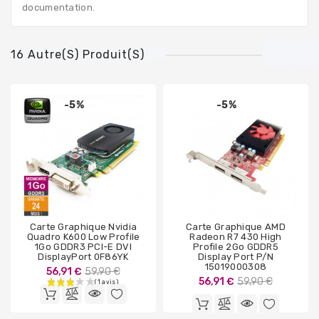
documentation.
16 Autre(s) Produit(s)
-5%
-5%
Carte Graphique Nvidia
Carte Graphique AMD
Quadro K600 Low Profile
Radeon R7 430 High
1Go GDDR3 PCI-E DVI
Profile 2Go GDDR5
DisplayPort 0F86YK
Display Port P/N
15019000308
Prix
56,91 €
59,90 €
Prix
56,91 €
59,90 €
de
de
base
base