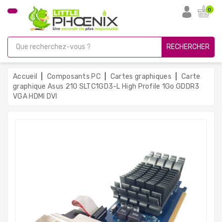
CATÉGORIE
0
PC
Gamer
RECHERCHER
Unités
Centrales
Accueil
Composants PC
Cartes graphiques
Carte
Reconditionnées
graphique Asus 210 SLTC1GD3-L High Profile 1Go GDDR3
VGA HDMI DVI
Ordinateurs
Avec
Écran
Ordinateurs
Portables
PC
Sous
Linux