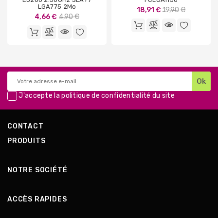
LGA775 2Mo
Prix
18,91 €
19,90 €
Prix
4,66 €
4,90 €
de
de
base
base
J'accepte la
politique de confidentialité
du site
CONTACT
PRODUITS
NOTRE SOCIÉTÉ
ACCÈS RAPIDES