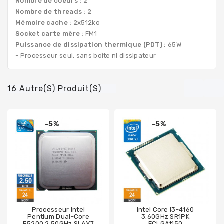
Nombre de coeurs :
2
Nombre de threads :
2
Mémoire cache :
2x512ko
Socket carte mère :
FM1
Puissance de dissipation thermique (PDT) :
65W
- Processeur seul, sans boîte ni dissipateur
16 Autre(s) Produit(s)
-5%
-5%
Processeur Intel
Intel Core I3-4160
Pentium Dual-Core
3.60GHz SR1PK
E5200 2.50GHz SLAY7
FCLGA1150