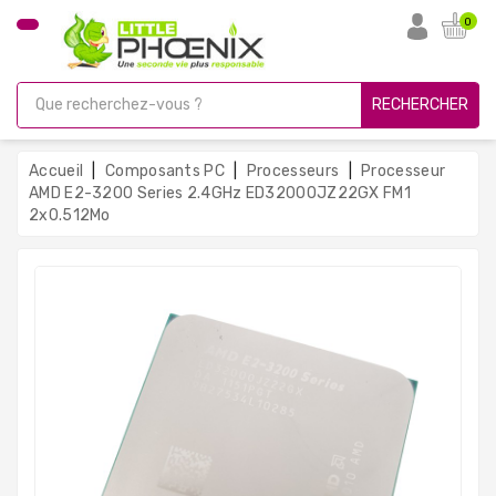
CATÉGORIE
0
PC
Gamer
RECHERCHER
Unités
Centrales
Accueil
Composants PC
Processeurs
Processeur
Reconditionnées
AMD E2-3200 Series 2.4GHz ED3200OJZ22GX FM1
2x0.512Mo
Ordinateurs
Avec
Écran
Ordinateurs
Portables
PC
Sous
Linux