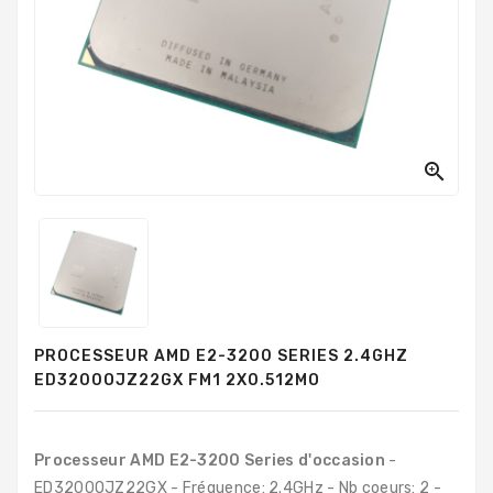
PC
Sur
Mesure
PC
Tout-
En-
Un

Processeurs
Mémoires
RAM
Disques
PROCESSEUR AMD E2-3200 SERIES 2.4GHZ
Durs
ED3200OJZ22GX FM1 2X0.512MO
Composants
PC
Processeur AMD E2-3200 Series d'occasion
-
Composants
ED3200OJZ22GX - Fréquence: 2.4GHz - Nb coeurs: 2 -