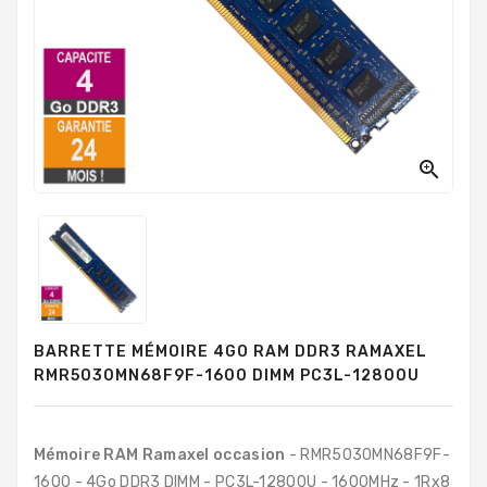
PC
Sur
Mesure
PC
Tout-
En-
Un

Processeurs
Mémoires
RAM
Disques
BARRETTE MÉMOIRE 4GO RAM DDR3 RAMAXEL
Durs
RMR5030MN68F9F-1600 DIMM PC3L-12800U
Composants
PC
Mémoire RAM Ramaxel occasion
- RMR5030MN68F9F-
Composants
1600 - 4Go DDR3 DIMM - PC3L-12800U - 1600MHz - 1Rx8