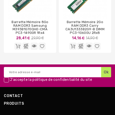
Barrette Mémoire 8Go
Barrette Mémoire 2Go
RAM DDR3 Samsung
RAM DDR3 Carry
M393B1G70QH0-CMA
CA3U1333B2G9-B DIMM
PC3-14900R 1Rx4
PC3-10600U 2Rx8
Prix
Prix
28,41 €
29,90 €
14,16 €
14,90 €
de
de
base
base
J'accepte la
politique de confidentialité
du site
CONTACT
PRODUITS