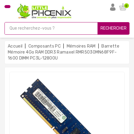
CATÉGORIE
0
PC
Gamer
RECHERCHER
Unités
Centrales
Accueil
Composants PC
Mémoires RAM
Barrette
Reconditionnées
Mémoire 4Go RAM DDR3 Ramaxel RMR5030MN68F9F-
1600 DIMM PC3L-12800U
Ordinateurs
Avec
Écran
Ordinateurs
Portables
PC
Sous
Linux