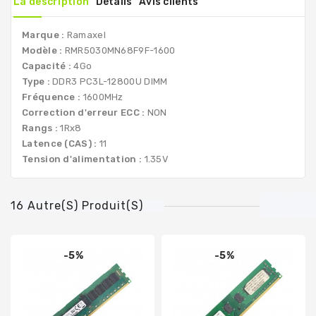
La description
Détails
Avis clients
Marque :
Ramaxel
Modèle :
RMR5030MN68F9F-1600
Capacité :
4Go
Type :
DDR3 PC3L-12800U DIMM
Fréquence :
1600MHz
Correction d'erreur ECC :
NON
Rangs :
1Rx8
Latence (CAS) :
11
Tension d'alimentation :
1.35V
16 Autre(s) Produit(s)
-5%
-5%