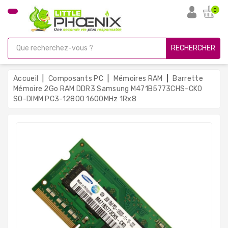
CATÉGORIE
0
PC
Gamer
RECHERCHER
Unités
Centrales
Accueil
Composants PC
Mémoires RAM
Barrette
Reconditionnées
Mémoire 2Go RAM DDR3 Samsung M471B5773CHS-CK0
SO-DIMM PC3-12800 1600MHz 1Rx8
Ordinateurs
Avec
Écran
Ordinateurs
Portables
PC
Sous
Linux