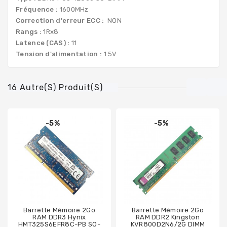
Fréquence :
1600MHz
Correction d'erreur ECC :
NON
Rangs :
1Rx8
Latence (CAS) :
11
Tension d'alimentation :
1.5V
16 Autre(s) Produit(s)
-5%
-5%
Barrette Mémoire 2Go
Barrette Mémoire 2Go
RAM DDR3 Hynix
RAM DDR2 Kingston
HMT325S6EFR8C-PB SO-
KVR800D2N6/2G DIMM