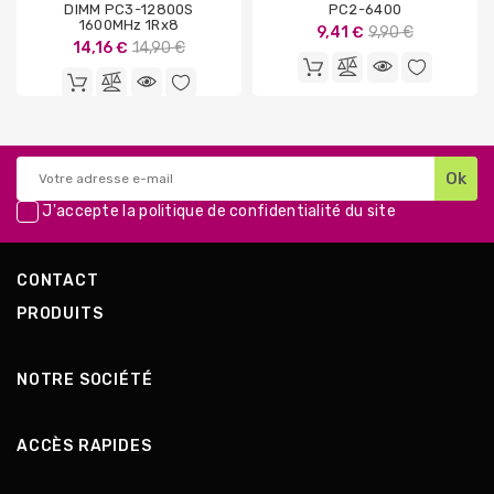
DIMM PC3-12800S
PC2-6400
1600MHz 1Rx8
Prix
9,41 €
9,90 €
Prix
14,16 €
14,90 €
de
de
base
base
J'accepte la
politique de confidentialité
du site
CONTACT
PRODUITS
NOTRE SOCIÉTÉ
ACCÈS RAPIDES