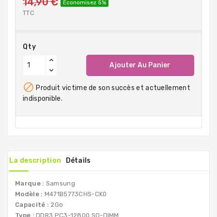
14,90 €
Économisez 5%
TTC
Qty
Ajouter Au Panier

Produit victime de son succès et actuellement
indisponible.
La description
Détails
Marque :
Samsung
Modèle :
M471B5773CHS-CK0
Capacité :
2Go
Type :
DDR3 PC3-12800 SO-DIMM