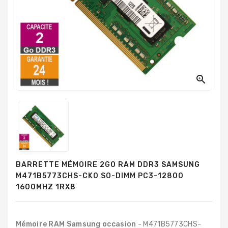
PC
Sur
Mesure
PC
Tout-
En-
Un

Processeurs
Mémoires
RAM
Disques
BARRETTE MÉMOIRE 2GO RAM DDR3 SAMSUNG
Durs
M471B5773CHS-CK0 SO-DIMM PC3-12800
1600MHZ 1RX8
Composants
PC
Composants
Mémoire RAM Samsung occasion
- M471B5773CHS-