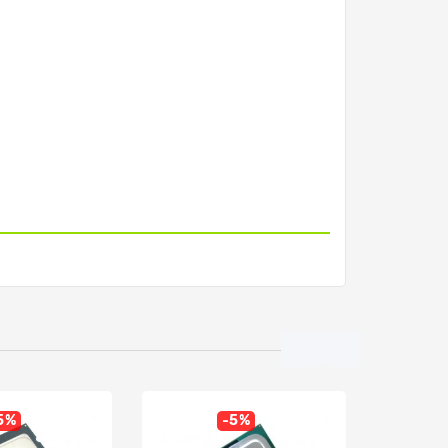
5%
-5%