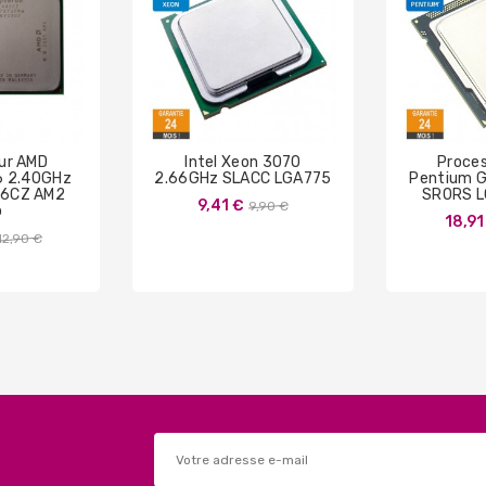
ur AMD
Intel Xeon 3070
Proces
6 2.40GHz
2.66GHz SLACC LGA775
Pentium 
A6CZ AM2
SR0RS L
Prix
9,41 €
9,90 €
o
18,91
de
Prix
12,90 €
base
de
base