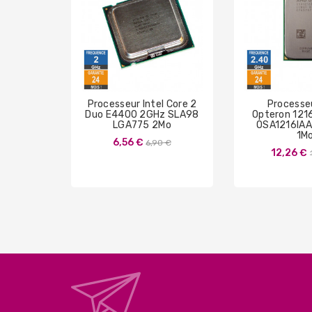
Processeur Intel Core 2
Processe
Duo E4400 2GHz SLA98
Opteron 121
LGA775 2Mo
OSA1216IA
1M
Prix
6,56 €
6,90 €
12,26 €
de
base