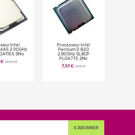
seur Intel
Processeur Intel
Proces
G645 2.90GHz
Pentium D 820
I5-
GA1155 3Mo
2.80GHz SL8CP
SR14E
PLGA775 2Mo
Prix
 €
47
19,90 €
Prix
7,51 €
7,90 €
de
de
base
base