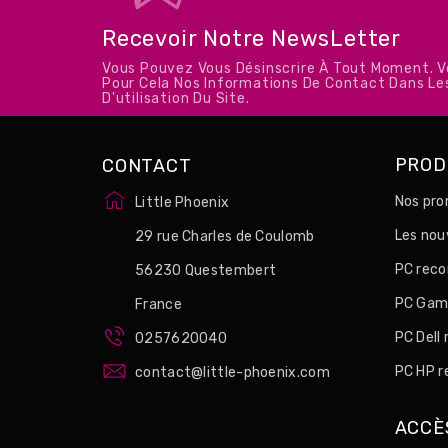
Recevoir Notre NewsLetter
Vous Pouvez Vous Désinscrire À Tout Moment. 
Pour Cela Nos Informations De Contact Dans Le
D'utilisation Du Site.
PROD
CONTACT
Nos pro
Little Phoenix
Les no
29 rue Charles de Coulomb
PC reco
56230 Questembert
PC Game
France
PC Dell
0257620040
PC HP r
contact@little-phoenix.com
ACCÈ