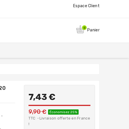
Espace Client
0
Panier
20
7,43 €
9,90 €
Économisez 25%
n
-
TTC
Livraison offerte en France
!