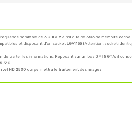
fréquence nominale de
3.30GHz
ainsi que de
3Mo
de mémoire cache.
mpatibles et disposant d'un socket
LGA1155
(Attention: socket identiq
n de traiter les informations. Reposant sur un bus
DMI 5 GT/s
il cons
5.3°C
.
Intel HD 2500
qui permettra le traitement des images.