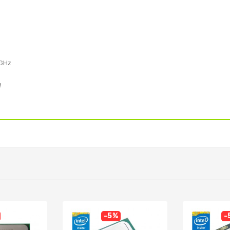
GHz
W
-5%
-