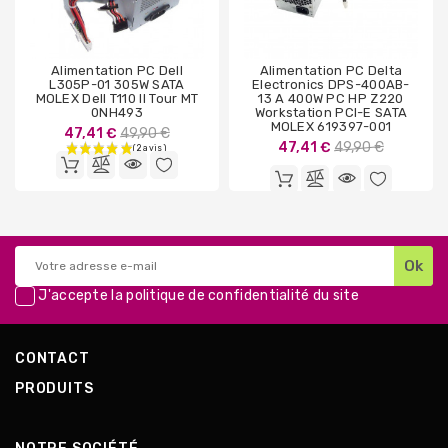
Alimentation PC Dell
Alimentation PC Delta
L305P-01 305W SATA
Electronics DPS-400AB-
MOLEX Dell T110 II Tour MT
13 A 400W PC HP Z220
0NH493
Workstation PCI-E SATA
MOLEX 619397-001
Prix
47,41 €
49,90 €
Prix
47,41 €
49,90 €
de
de
base
base
J'accepte la
politique de confidentialité
du site
CONTACT
PRODUITS