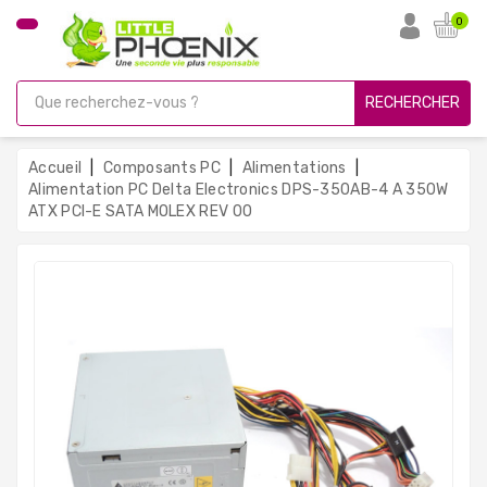
CATÉGORIE
0
PC
Gamer
RECHERCHER
Unités
Centrales
Accueil
Composants PC
Alimentations
Reconditionnées
Alimentation PC Delta Electronics DPS-350AB-4 A 350W
ATX PCI-E SATA MOLEX REV 00
Ordinateurs
Avec
Écran
Ordinateurs
Portables
PC
Sous
Linux