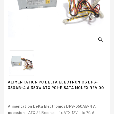
PC
Sur
Mesure
PC
Tout-
En-
Un

Processeurs
Mémoires
RAM
Disques
ALIMENTATION PC DELTA ELECTRONICS DPS-
Durs
350AB-4 A 350W ATX PCI-E SATA MOLEX REV 00
Composants
PC
Alimentation Delta Electronics DPS-350AB-4 A
Composants
occasion
- ATX 24 Broches - 1x ATX 12V - 1x PCI 6