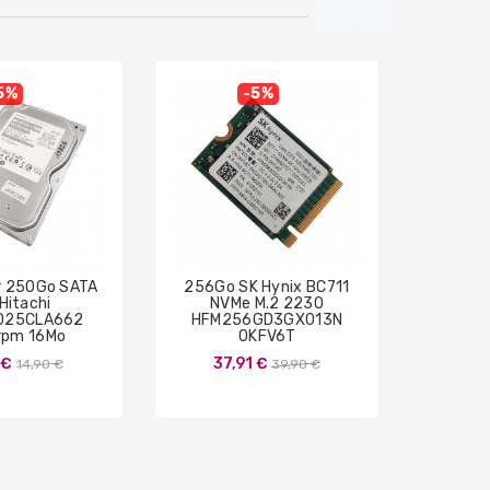
5%
-5%
r 250Go SATA
256Go SK Hynix BC711
Disque
 Hitachi
NVMe M.2 2230
3.5 W
025CLA662
HFM256GD3GX013N
rpm 16Mo
0KFV6T
WD160
72
Prix
Prix
 €
37,91 €
14,90 €
39,90 €
9
de
de
base
base