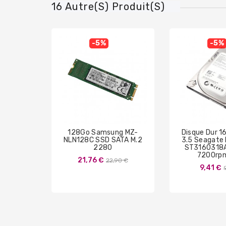
16 Autre(s) Produit(s)
-5%
-5%
128Go Samsung MZ-
Disque Dur 
NLN128C SSD SATA M.2
3.5 Seagate
2280
ST3160318
7200rp
Prix
21,76 €
22,90 €
9,41 €
de
base