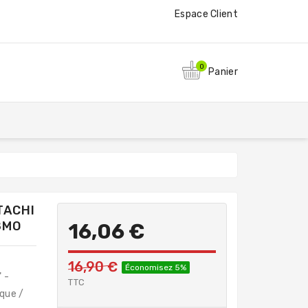
Espace Client
0
Panier
TACHI
8MO
16,06 €
16,90 €
Économisez 5%
 -
TTC
que /