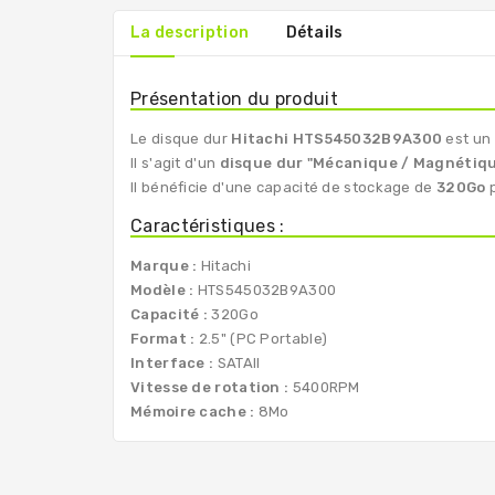
La description
Détails
Présentation du produit
Le disque dur
Hitachi HTS545032B9A300
est un
Il s'agit d'un
disque dur "Mécanique / Magnétiq
Il bénéficie d'une capacité de stockage de
320Go
p
Caractéristiques :
Marque :
Hitachi
Modèle :
HTS545032B9A300
Capacité :
320Go
Format :
2.5" (PC Portable)
Interface :
SATAII
Vitesse de rotation :
5400RPM
Mémoire cache :
8Mo