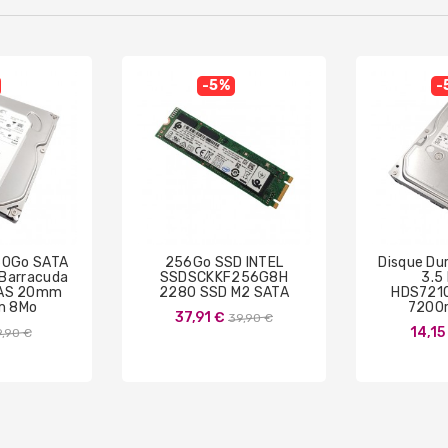
-5%
-
160Go SATA
256Go SSD INTEL
Disque Du
 Barracuda
SSDSCKKF256G8H
3.5
AS 20mm
2280 SSD M2 SATA
HDS721
m 8Mo
7200
Prix
37,91 €
39,90 €
Prix
14,15
9,90 €
de
de
base
base