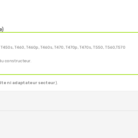
e)
 T450s, T460, T460p, T460s, T470, T470p, T470s, T550, T560,T570
du constructeur.
oîte ni adaptateur secteur
).