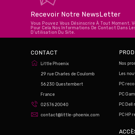
Recevoir Notre NewsLetter
Vous Pouvez Vous Désinscrire À Tout Moment. 
Pour Cela Nos Informations De Contact Dans Le
D'utilisation Du Site.
PROD
CONTACT
Nos pro
Little Phoenix
Les no
29 rue Charles de Coulomb
PC reco
56230 Questembert
PC Game
France
PC Dell
0257620040
PC HP r
contact@little-phoenix.com
ACCÈ