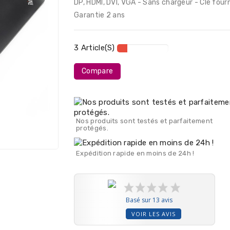
DP, HDMI, DVI, VGA - Sans chargeur - Clé fourn
Garantie 2 ans
3 Article(s)
Compare
Nos produits sont testés et parfaitement
protégés.
Expédition rapide en moins de 24h !
Basé sur 13 avis
VOIR LES AVIS