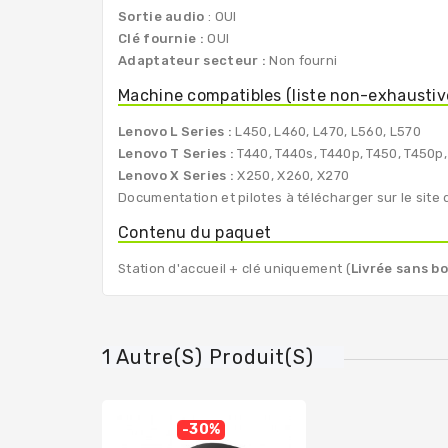
Sortie audio
: OUI
Clé fournie :
OUI
Adaptateur secteur :
Non fourni
Machine compatibles (liste non-exhaustiv
Lenovo L Series :
L450, L460, L470, L560, L570
Lenovo T Series :
T440, T440s, T440p, T450, T450p,
Lenovo X Series :
X250, X260, X270
Documentation et pilotes à télécharger sur le site 
Contenu du paquet
Station d'accueil + clé uniquement (
Livrée sans b
1 Autre(s) Produit(s)
-30%