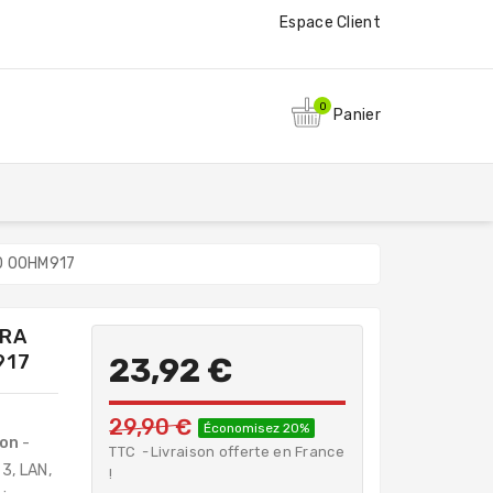
Espace Client
0
Panier
0 00HM917
TRA
917
23,92 €
29,90 €
Économisez 20%
ion
-
TTC
Livraison offerte en France
3, LAN,
!