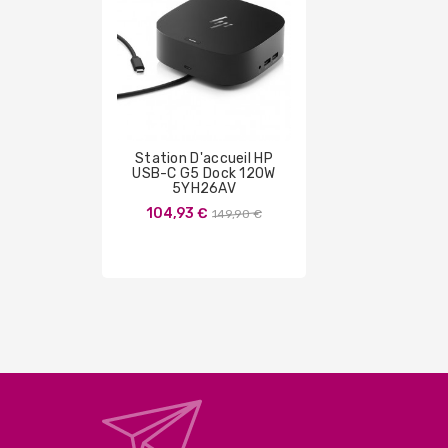
Station D'accueil HP
USB-C G5 Dock 120W
5YH26AV
Prix
104,93 €
149,90 €
de
base