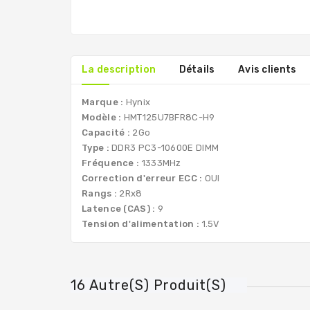
La description
Détails
Avis clients
Marque :
Hynix
Modèle :
HMT125U7BFR8C-H9
Capacité :
2Go
Type :
DDR3 PC3-10600E DIMM
Fréquence :
1333MHz
Correction d'erreur ECC :
OUI
Rangs :
2Rx8
Latence (CAS) :
9
Tension d'alimentation :
1.5V
16 Autre(s) Produit(s)