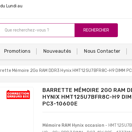
du Lundi au
RECHERCHER
Promotions
Nouveautés
Nous Contacter
rrette Mémoire 2Go RAM DDR3 Hynix HMT125U7BFR8C-H9 DIMM P
BARRETTE MÉMOIRE 2GO RAM D
HYNIX HMT125U7BFR8C-H9 DI
PC3-10600E
Mémoire RAM Hynix occasion
- HMT125U7