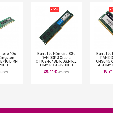
-5%
-
moire 1Go
Barrette Mémoire 8Go
Barrette
Kingston
RAM DDR3 Crucial
RAM DD
B/1G DIMM
CT102464BD160B.M16FP
CMSO4GX
200U
DIMM PC3L-12800U
SO-DIMM
Prix
Prix
28,41 €
18,91
5,90 €
29,90 €
de
de
base
base