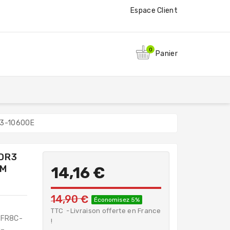
Espace Client
0
Panier
C3-10600E
DR3
MM
14,16 €
14,90 €
Économisez 5%
TTC
Livraison offerte en France
BFR8C-
!