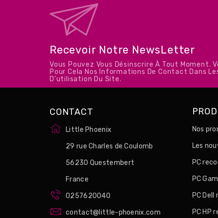
Recevoir Notre NewsLetter
Vous Pouvez Vous Désinscrire À Tout Moment. 
Pour Cela Nos Informations De Contact Dans Le
D'utilisation Du Site.
PROD
CONTACT
Nos pro
Little Phoenix
Les no
29 rue Charles de Coulomb
PC reco
56230 Questembert
PC Game
France
PC Dell
0257620040
PC HP r
contact@little-phoenix.com