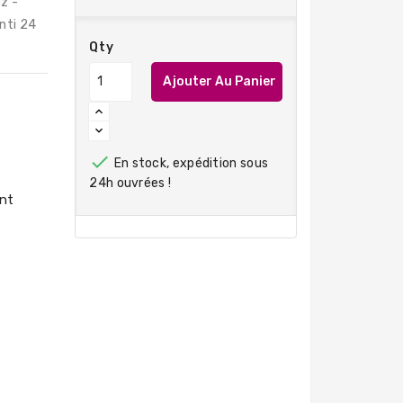
z -
nti 24
Qty
Ajouter Au Panier

En stock, expédition sous
24h ouvrées !