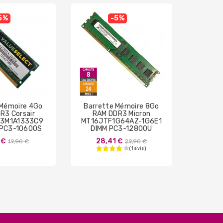
5%
-5%
 Mémoire 4Go
Barrette Mémoire 8Go
Barre
R3 Corsair
RAM DDR3 Micron
RAM 
3M1A1333C9
MT16JTF1G64AZ-1G6E1
M378
 PC3-10600S
DIMM PC3-12800U
PC3-1
Prix
Prix
 €
28,41 €
19,90 €
29,90 €
9
de
de
base
base