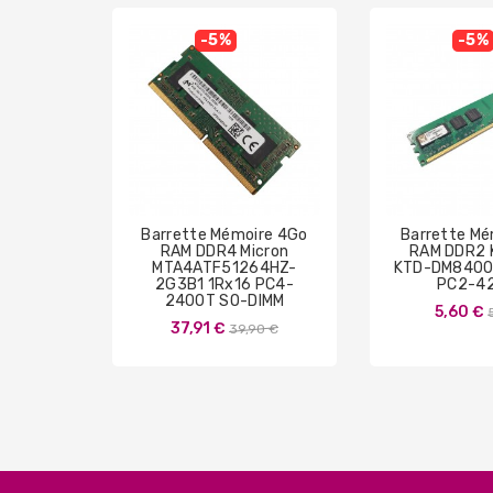
-5%
-5%
Barrette Mémoire 4Go
Barrette Mé
RAM DDR4 Micron
RAM DDR2 
MTA4ATF51264HZ-
KTD-DM8400
2G3B1 1Rx16 PC4-
PC2-4
2400T SO-DIMM
5,60 €
Prix
37,91 €
39,90 €
de
base