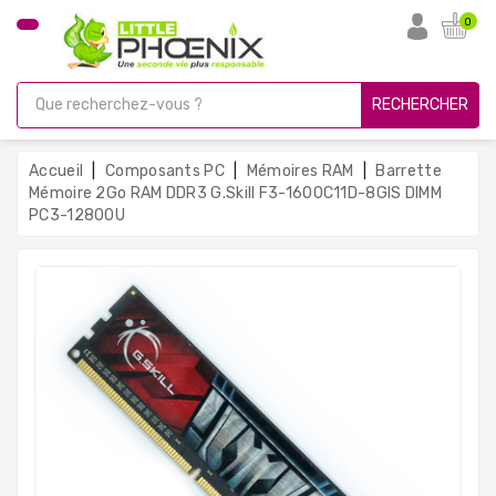
CATÉGORIE
0
PC
Gamer
RECHERCHER
Unités
Centrales
Accueil
Composants PC
Mémoires RAM
Barrette
Reconditionnées
Mémoire 2Go RAM DDR3 G.Skill F3-1600C11D-8GIS DIMM
PC3-12800U
Ordinateurs
Avec
Écran
Ordinateurs
Portables
PC
Sous
Linux