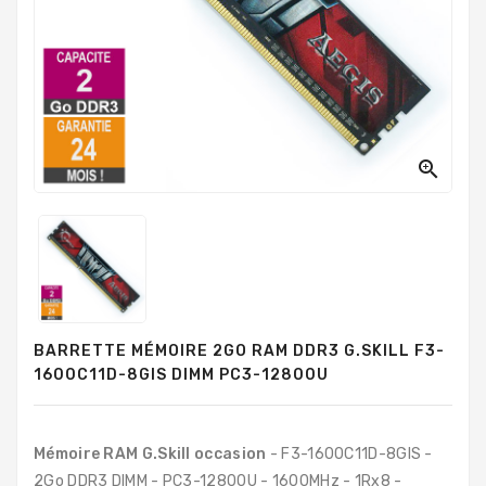
PC
Sur
Mesure
PC
Tout-
En-
Un

Processeurs
Mémoires
RAM
Disques
BARRETTE MÉMOIRE 2GO RAM DDR3 G.SKILL F3-
Durs
1600C11D-8GIS DIMM PC3-12800U
Composants
PC
Mémoire RAM G.Skill occasion
- F3-1600C11D-8GIS -
Composants
2Go DDR3 DIMM - PC3-12800U - 1600MHz - 1Rx8 -