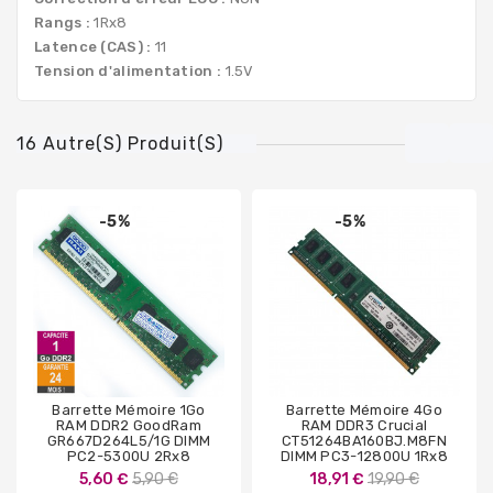
Rangs :
1Rx8
Latence (CAS) :
11
Tension d'alimentation :
1.5V
16 Autre(s) Produit(s)
-5%
-5%
Barrette Mémoire 1Go
Barrette Mémoire 4Go
RAM DDR2 GoodRam
RAM DDR3 Crucial
GR667D264L5/1G DIMM
CT51264BA160BJ.M8FN
PC2-5300U 2Rx8
DIMM PC3-12800U 1Rx8
Prix
Prix
5,60 €
5,90 €
18,91 €
19,90 €