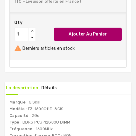
TTC
Livraison offerte en France !
Qty
Ajouter Au Panier

Derniers articles en stock
La description
Détails
Marque :
G.Skill
Modèle :
F3-1600C11D-8GIS
Capacité :
2Go
Type :
DDR3 PC3-12800U DIMM
Fréquence :
1600MHz
Correction d'erreur ECC :
NON