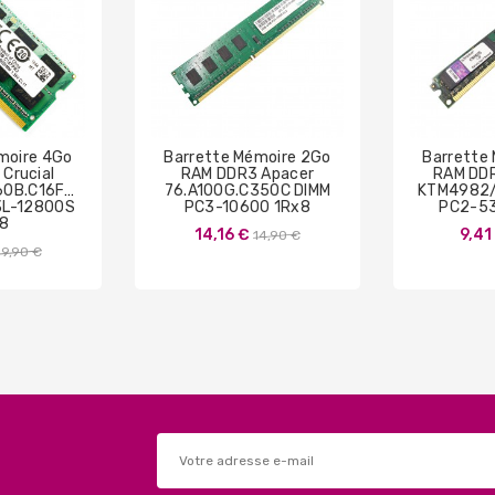
moire 4Go
Barrette Mémoire 2Go
Barrette
Crucial
RAM DDR3 Apacer
RAM DDR
60B.C16FPR2
76.A100G.C350C DIMM
KTM4982/
3L-12800S
PC3-10600 1Rx8
PC2-5
8
Prix
14,16 €
9,41
14,90 €
Prix
19,90 €
de
de
base
base