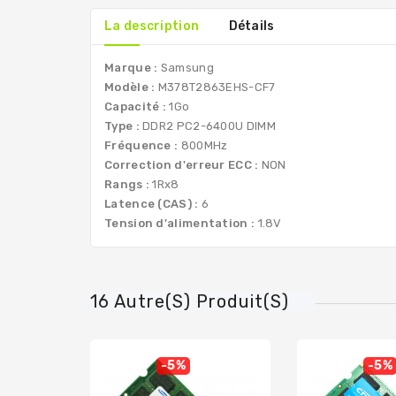
La description
Détails
Marque :
Samsung
Modèle :
M378T2863EHS-CF7
Capacité :
1Go
Type :
DDR2 PC2-6400U DIMM
Fréquence :
800MHz
Correction d'erreur ECC :
NON
Rangs :
1Rx8
Latence (CAS) :
6
Tension d'alimentation :
1.8V
16 Autre(s) Produit(s)
-5%
-5%