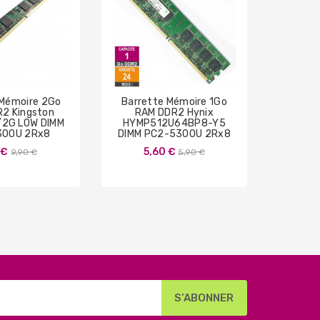
 Mémoire 2Go
Barrette Mémoire 1Go
Barret
2 Kingston
RAM DDR2 Hynix
RAM 
2G LOW DIMM
HYMP512U64BP8-Y5
KVR1
300U 2Rx8
DIMM PC2-5300U 2Rx8
PC3-1
Prix
Prix
 €
5,60 €
9,90 €
5,90 €
14
de
de
base
base