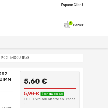
Espace Client
0
Panier
M PC2-6400U 1Rx8
DR2
DIMM
5,60 €
5,90 €
Économisez 5%
TTC
Livraison offerte en France
!