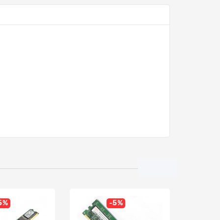
5%
-5%