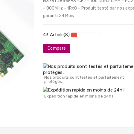
M378T2863EHS-CF7 - 1Go DDR2 DIMM - PC
- 800MHz - 1Rx8 - Produit testé par nos exp
garanti 24 Mois
43 Article(s)
Compare
Nos produits sont testés et parfaitement
protégés.
Expédition rapide en moins de 24h !