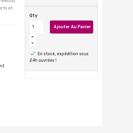
2-6400U
erts et
Qty
Ajouter Au Panier

En stock, expédition sous
24h ouvrées !