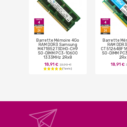
Barrette Mémoire 4Go
Barrette Mé
RAM DDR3 Samsung
RAM DDR3 
M471B5273DH0-CH9
CT51264BF1
SO-DIMM PC3-10600
SO-DIMM PC
1333MHz 2Rx8
2Rx
Prix
18,91 €
18,91 €
19,90 €
de
base