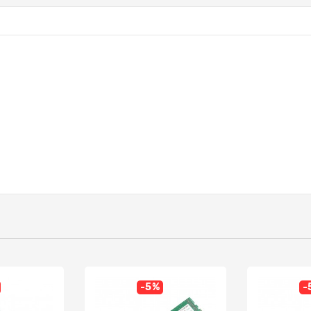
-5%
-