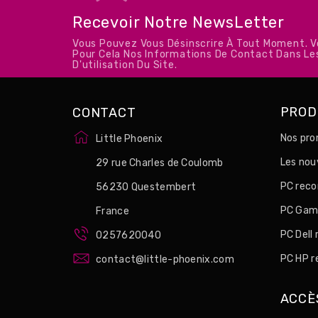
Recevoir Notre NewsLetter
Vous Pouvez Vous Désinscrire À Tout Moment. 
Pour Cela Nos Informations De Contact Dans Le
D'utilisation Du Site.
PROD
CONTACT
Nos pro
Little Phoenix
Les no
29 rue Charles de Coulomb
PC reco
56230 Questembert
PC Game
France
PC Dell
0257620040
PC HP r
contact@little-phoenix.com
ACCÈ