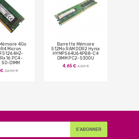
 Mémoire 4Go
Barrette Mémoire
Barret
R4 Micron
512Mo RAM DDR2 Hynix
RAM
F51264HZ-
HYMP564U64PB8-C4
HMT4
1Rx16 PC4-
DIMM PC2-5300U
DIMM
 SO-DIMM
Prix
4,65 €
4,90 €
Prix
 €
14
39,90 €
de
de
base
base