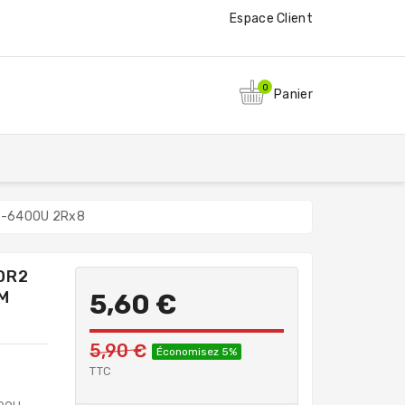
Espace Client
0
Panier
C2-6400U 2Rx8
DR2
M
5,60 €
5,90 €
Économisez 5%
TTC