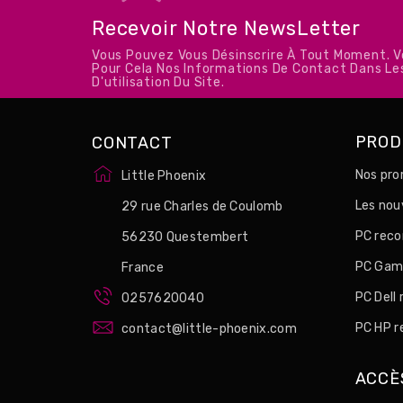
Recevoir Notre NewsLetter
Vous Pouvez Vous Désinscrire À Tout Moment. 
Pour Cela Nos Informations De Contact Dans Le
D'utilisation Du Site.
PROD
CONTACT
Nos pro
Little Phoenix
Les no
29 rue Charles de Coulomb
PC reco
56230 Questembert
PC Game
France
PC Dell
0257620040
PC HP r
contact@little-phoenix.com
ACCÈ