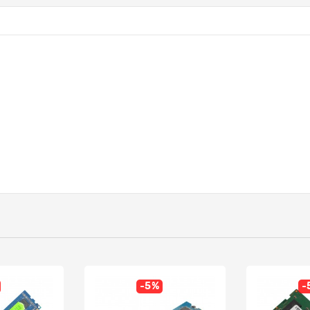
-5%
-