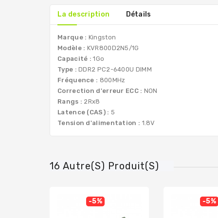
La description
Détails
Marque :
Kingston
Modèle :
KVR800D2N5/1G
Capacité :
1Go
Type :
DDR2 PC2-6400U DIMM
Fréquence :
800MHz
Correction d'erreur ECC :
NON
Rangs :
2Rx8
Latence (CAS) :
5
Tension d'alimentation :
1.8V
16 Autre(s) Produit(s)
-5%
-5%