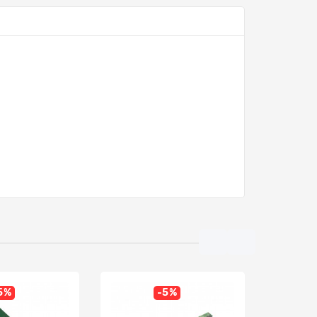
5%
-5%