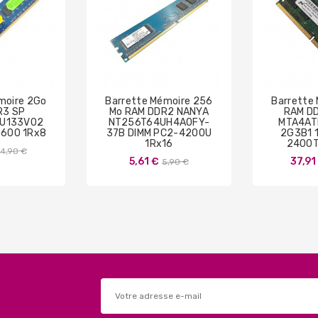
moire 2Go
Barrette Mémoire 256
Barrette
R3 SP
Mo RAM DDR2 NANYA
RAM DD
U133V02
NT256T64UH4A0FY-
MTA4AT
0600 1Rx8
37B DIMM PC2-4200U
2G3B1 
1Rx16
2400T
Prix
14,90 €
Prix
5,61 €
37,91
5,90 €
de
de
base
base