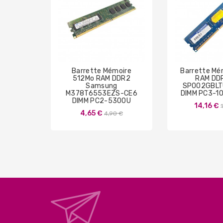
Barrette Mémoire
Barrette Mé
512Mo RAM DDR2
RAM DD
Samsung
SP002GBLT
M378T6553EZS-CE6
DIMM PC3-1
DIMM PC2-5300U
14,16 €
Prix
4,65 €
4,90 €
de
base