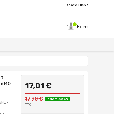
Espace Client
0
Panier
AD
 6MO
17,01 €
17,90 €
Économisez 5%
GHz -
TTC
-