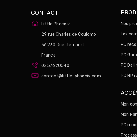
PROD
CONTACT
Nos pro
Little Phoenix
Les no
29 rue Charles de Coulomb
PC reco
56230 Questembert
PC Game
France
PC Dell
0257620040
PC HP r
contact@little-phoenix.com
ACCÈ
Mon com
Mon Pan
PC reco
Process