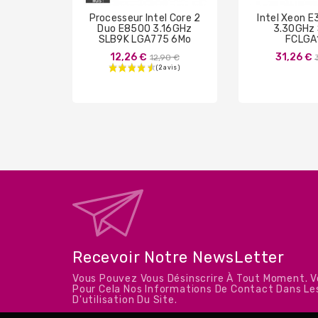
Processeur Intel Core 2
Intel Xeon 
Duo E8500 3.16GHz
3.30GHz
SLB9K LGA775 6Mo
FCLGA
Prix
12,26 €
31,26 €
12,90 €
de
base
Recevoir Notre NewsLetter
Vous Pouvez Vous Désinscrire À Tout Moment. 
Pour Cela Nos Informations De Contact Dans Le
D'utilisation Du Site.