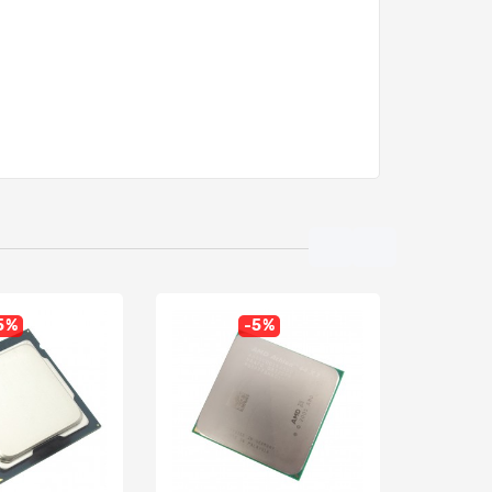
5%
-5%