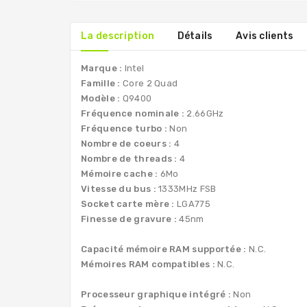
La description
Détails
Avis clients
Marque :
Intel
Famille :
Core 2 Quad
Modèle :
Q9400
Fréquence nominale :
2.66GHz
Fréquence turbo :
Non
Nombre de coeurs :
4
Nombre de threads :
4
Mémoire cache :
6Mo
Vitesse du bus :
1333MHz FSB
Socket carte mère :
LGA775
Finesse de gravure :
45nm
Capacité mémoire RAM supportée :
N.C.
Mémoires RAM compatibles :
N.C.
Processeur graphique intégré :
Non