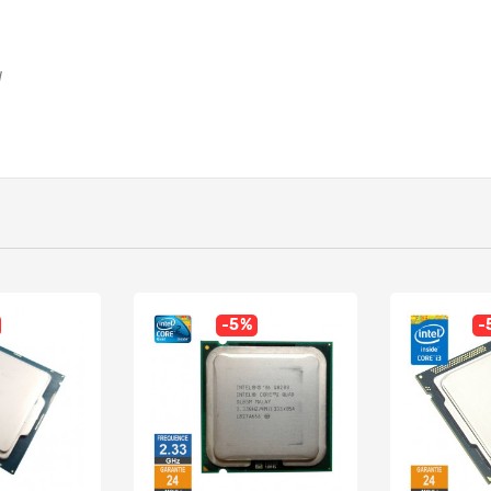
W
-5%
-