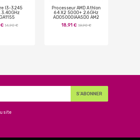
ore I3-3245
Processeur AMD Athlon
Process
 3.40GHz
64 X2 5000+ 2.6GHz
Quad 
GA1155
ADO5000IAA5DO AM2
SLAC
Prix
Prix
 €
18,91 €
13
14,90 €
19,90 €
de
de
base
base
u site