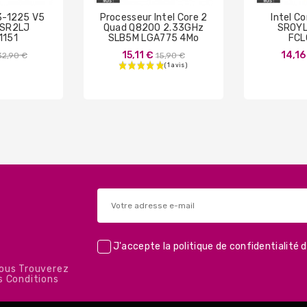
E3-1225 V5
Processeur Intel Core 2
Intel C
 SR2LJ
Quad Q8200 2.33GHz
SR0YL
1151
SLB5M LGA775 4Mo
FCL
Prix
Prix
15,11 €
14,16
32,90 €
15,90 €
de
de
base
base
J'accepte la
politique de confidentialité
d
Vous Trouverez
s Conditions