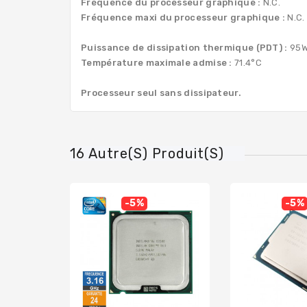
Fréquence du processeur graphique :
N.C.
Fréquence maxi du processeur graphique :
N.C.
Puissance de dissipation thermique (PDT) :
95
Température maximale admise :
71.4°C
Processeur seul sans dissipateur.
16 Autre(s) Produit(s)
-5%
-5%