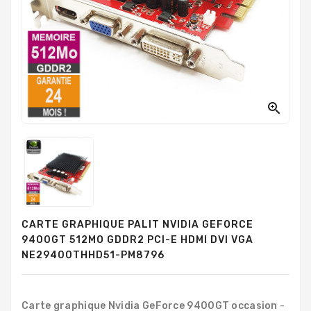
PC
Sur
Mesure
PC
Tout-
En-
Un

Processeurs
Mémoires
RAM
Disques
CARTE GRAPHIQUE PALIT NVIDIA GEFORCE
Durs
9400GT 512MO GDDR2 PCI-E HDMI DVI VGA
NE29400THHD51-PM8796
Composants
PC
Composants
Carte graphique Nvidia GeForce 9400GT occasion
-