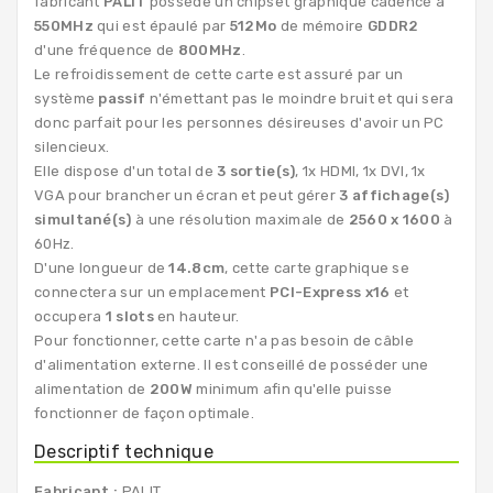
fabricant
PALIT
possède un chipset graphique cadencé à
550MHz
qui est épaulé par
512Mo
de mémoire
GDDR2
d'une fréquence de
800MHz
.
Le refroidissement de cette carte est assuré par un
système
passif
n'émettant pas le moindre bruit et qui sera
donc parfait pour les personnes désireuses d'avoir un PC
silencieux.
Elle dispose d'un total de
3 sortie(s)
, 1x HDMI, 1x DVI, 1x
VGA pour brancher un écran et peut gérer
3 affichage(s)
simultané(s)
à une résolution maximale de
2560 x 1600
à
60Hz.
D'une longueur de
14.8cm
, cette carte graphique se
connectera sur un emplacement
PCI-Express x16
et
occupera
1 slots
en hauteur.
Pour fonctionner, cette carte n'a pas besoin de câble
d'alimentation externe. Il est conseillé de posséder une
alimentation de
200W
minimum afin qu'elle puisse
fonctionner de façon optimale.
Descriptif technique
Fabricant :
PALIT