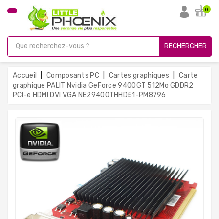
CATÉGORIE
0
PC
Gamer
RECHERCHER
Unités
Centrales
Accueil
Composants PC
Cartes graphiques
Carte
Reconditionnées
graphique PALIT Nvidia GeForce 9400GT 512Mo GDDR2
PCI-e HDMI DVI VGA NE29400THHD51-PM8796
Ordinateurs
Avec
Écran
Ordinateurs
Portables
PC
Sous
Linux