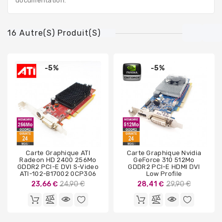
documentation.
16 Autre(s) Produit(s)
-5%
-5%
Carte Graphique ATI
Carte Graphique Nvidia
Radeon HD 2400 256Mo
GeForce 310 512Mo
GDDR2 PCI-E DVI S-Video
GDDR2 PCI-E HDMI DVI
ATI-102-B17002 0CP306
Low Profile
Prix
Prix
23,66 €
24,90 €
28,41 €
29,90 €
de
de
base
base