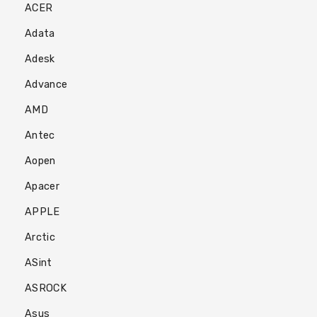
PC
ACER
Sur
Mesure
Adata
Adesk
PC
Tout-
Advance
En-
Un
AMD
Antec
Processeurs
Aopen
Mémoires
RAM
Apacer
APPLE
Disques
Durs
Arctic
ASint
Composants
PC
ASROCK
Composants
Asus