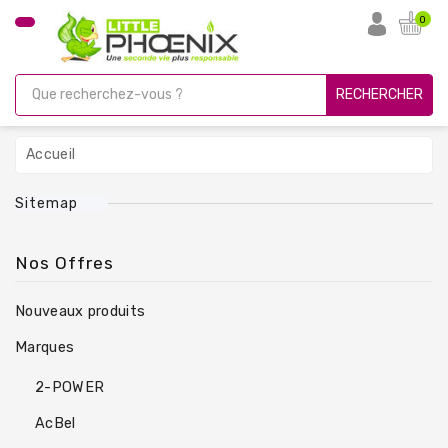
CATÉGORIE
0
PC
Gamer
RECHERCHER
Unités
Centrales
Accueil
Reconditionnées
Sitemap
Ordinateurs
Avec
Écran
Nos Offres
Ordinateurs
Nouveaux produits
Portables
Marques
PC
Sous
2-POWER
Linux
AcBel