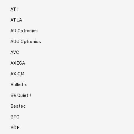
PC
ATI
Portables
ATLA
Destockage
AU Optronics
AUO Optronics
AVC
AXEGA
AXIOM
Ballistix
Be Quiet !
Bestec
BFG
BOE