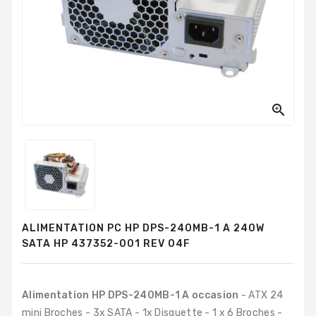
PC
Sur
Mesure
PC
Tout-
En-
Un

Processeurs
Mémoires
RAM
Disques
ALIMENTATION PC HP DPS-240MB-1 A 240W
Durs
SATA HP 437352-001 REV 04F
Composants
PC
Alimentation HP DPS-240MB-1 A occasion
- ATX 24
Composants
mini Broches - 3x SATA - 1x Disquette - 1 x 6 Broches -