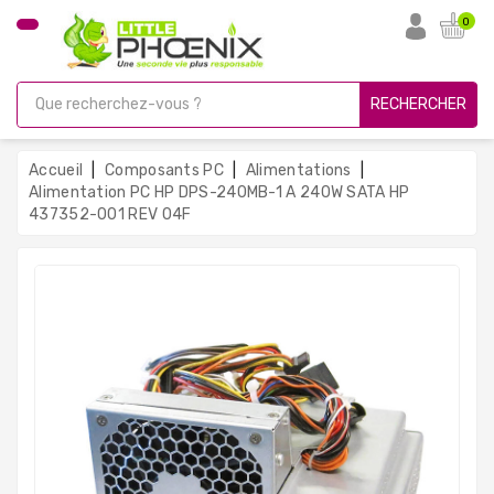
CATÉGORIE
0
PC
Gamer
RECHERCHER
Unités
Centrales
Accueil
Composants PC
Alimentations
Reconditionnées
Alimentation PC HP DPS-240MB-1 A 240W SATA HP
437352-001 REV 04F
Ordinateurs
Avec
Écran
Ordinateurs
Portables
PC
Sous
Linux