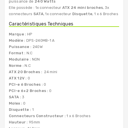
puissance de
240 Watts
Elle possède : 1x connecteur
ATX 24 mini broches
, 3x
connecteurs
SATA
, 1x connecteur
Disquette
, 1 x 6 Broches
Caractéristiques Techniques
Marque :
HP
Modèle :
DPS-240MB-1 A
Puissance :
240W
Format :
N.C
Modulaire :
NON
Norme :
N.C
ATX 20 Broches :
24 mini
ATX 12V :
0
PCI-e 6 Broches :
0
PCI-e 6+2 Broches :
0
SATA :
3
Molex :
0
Disquette :
1
Connecteurs Constructeur :
1 x 6 Broches
Hauteur :
95mm