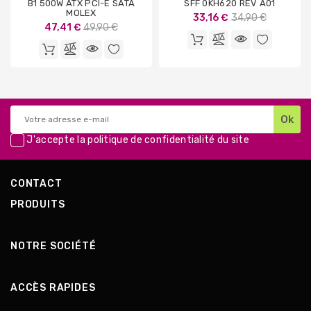
B1 500W ATX PCI-E SATA
SFF 0KH620 REV A01
MOLEX
Prix
33,16 €
34,90 €
Prix
47,41 €
49,90 €
de
de
base
base
J'accepte la
politique de confidentialité
du site
CONTACT
PRODUITS
NOTRE SOCIÉTÉ
ACCÈS RAPIDES