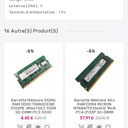
Latence (CAS) :
5
Tension d'alimentation :
1.8V
16 Autre(s) Produit(s)
-5%
-5%
Barrette Mémoire 512Mo
Barrette Mémoire 4Go
RAM DDR2 TRANSCEND
RAM DDR4 MICRON
510298 JM667QSJ-512M
MTA8ATF51264HZ 1Rx8
SO-DIMM PC2-5300
PC4-2133P SO-DIMM
Prix
Prix
4,65 €
4,90 €
37,91 €
39,90 €
de
de