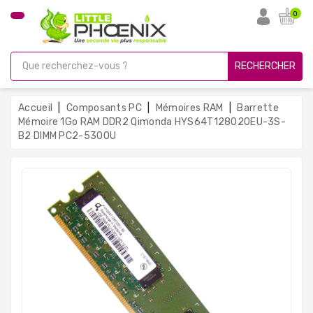
CATÉGORIE
0
PC
Gamer
RECHERCHER
Unités
Centrales
Accueil
Composants PC
Mémoires RAM
Barrette
Reconditionnées
Mémoire 1Go RAM DDR2 Qimonda HYS64T128020EU-3S-
B2 DIMM PC2-5300U
Ordinateurs
Avec
Écran
Ordinateurs
Portables
PC
Sous
Linux