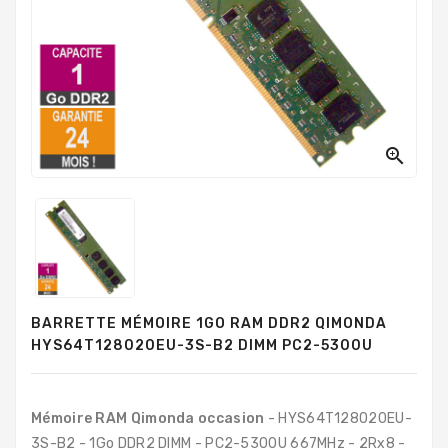
PC
Sur
Mesure
PC
Tout-
En-
Un

Processeurs
Mémoires
RAM
Disques
BARRETTE MÉMOIRE 1GO RAM DDR2 QIMONDA
Durs
HYS64T128020EU-3S-B2 DIMM PC2-5300U
Composants
PC
Mémoire RAM Qimonda occasion
- HYS64T128020EU-
Composants
3S-B2 - 1Go DDR2 DIMM - PC2-5300U 667MHz - 2Rx8 -