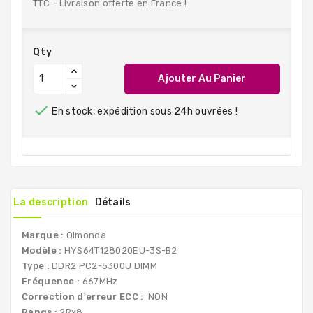
TTC
Livraison offerte en France !
Qty
Ajouter Au Panier

En stock, expédition sous 24h ouvrées !
La description
Détails
Marque :
Qimonda
Modèle :
HYS64T128020EU-3S-B2
Type :
DDR2 PC2-5300U DIMM
Fréquence :
667MHz
Correction d'erreur ECC :
NON
Rangs :
2Rx8