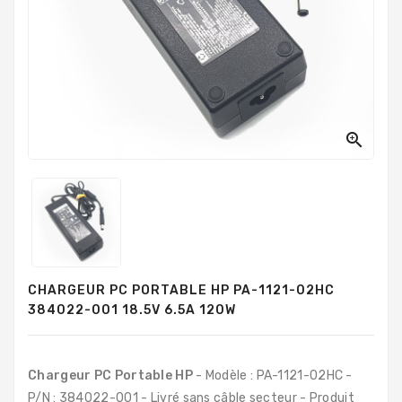
PC
Sur
Mesure
PC
Tout-
En-
Un

Processeurs
Mémoires
RAM
Disques
CHARGEUR PC PORTABLE HP PA-1121-02HC
Durs
384022-001 18.5V 6.5A 120W
Composants
PC
Chargeur PC Portable HP
- Modèle : PA-1121-02HC -
Composants
P/N : 384022-001 - Livré sans câble secteur - Produit