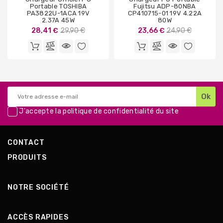
Portable TOSHIBA
Fujitsu ADP-80NBA
PA3822U-1ACA 19V
CP410715-01 19V 4.22A
2.37A 45W
80W
Prix
Prix
28,41 €
29,90 €
23,66 €
24,90 €
de
de
base
base
J'accepte la
politique de confidentialité
du site
CONTACT
PRODUITS
NOTRE SOCIÉTÉ
ACCÈS RAPIDES