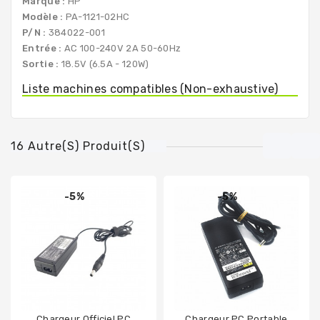
Marque :
HP
Modèle :
PA-1121-02HC
P/N :
384022-001
Entrée :
AC 100-240V 2A 50-60Hz
Sortie :
18.5V (6.5A - 120W)
Liste machines compatibles (Non-exhaustive)
16 Autre(s) Produit(s)
-5%
-5%
Chargeur Officiel PC
Chargeur PC Portable