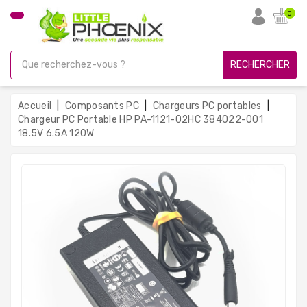
CATÉGORIE
0
PC
Gamer
RECHERCHER
Unités
Centrales
Accueil
Composants PC
Chargeurs PC portables
Reconditionnées
Chargeur PC Portable HP PA-1121-02HC 384022-001
18.5V 6.5A 120W
Ordinateurs
Avec
Écran
Ordinateurs
Portables
PC
Sous
Linux