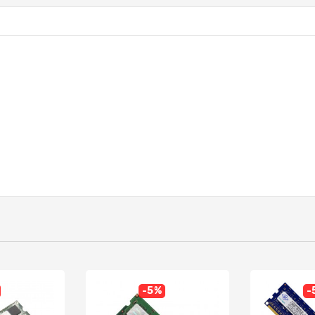
-5%
-