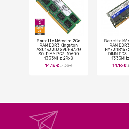
Barrette Mémoire 2Go
Barrette Mé
RAM DDR3 Kingston
RAM DDR3
ASU1333D3S9DR8/2G
HY73I1B167
SO-DIMM PC3-10600
DIMM PC3
1333MHz 2Rx8
1333MHz
Prix
14,16 €
14,16 €
14,90 €
de
base