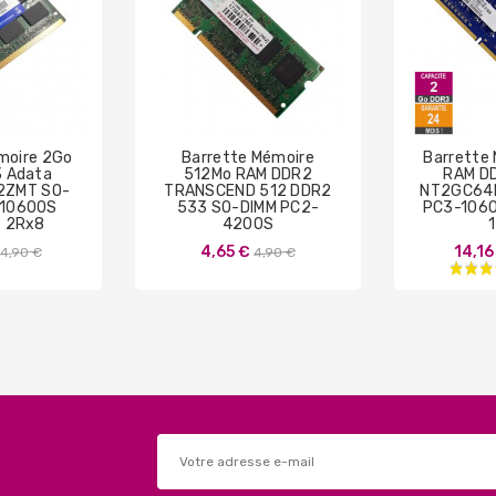
moire 2Go
Barrette Mémoire
Barrette
 Adata
512Mo RAM DDR2
RAM D
2ZMT SO-
TRANSCEND 512 DDR2
NT2GC64
-10600S
533 SO-DIMM PC2-
PC3-106
 2Rx8
4200S
Prix
Prix
4,65 €
14,16
14,90 €
4,90 €
de
de
base
base