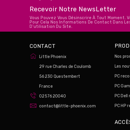
Recevoir Notre NewsLetter
Vous Pouvez Vous Désinscrire À Tout Moment. 
Pour Cela Nos Informations De Contact Dans Le
D'utilisation Du Site.
PROD
CONTACT
Nos pro
Little Phoenix
Les no
29 rue Charles de Coulomb
PC reco
56230 Questembert
PC Game
France
PC Dell
0257620040
PC HP r
contact@little-phoenix.com
ACCÈ