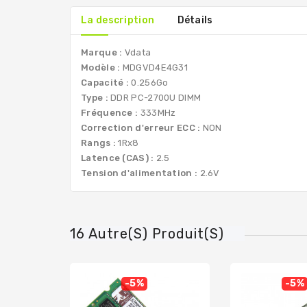
La description
Détails
Marque :
Vdata
Modèle :
MDGVD4E4G31
Capacité :
0.256Go
Type :
DDR PC-2700U DIMM
Fréquence :
333MHz
Correction d'erreur ECC :
NON
Rangs :
1Rx8
Latence (CAS) :
2.5
Tension d'alimentation :
2.6V
16 Autre(s) Produit(s)
-5%
-5%