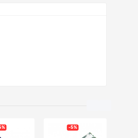
5%
-5%