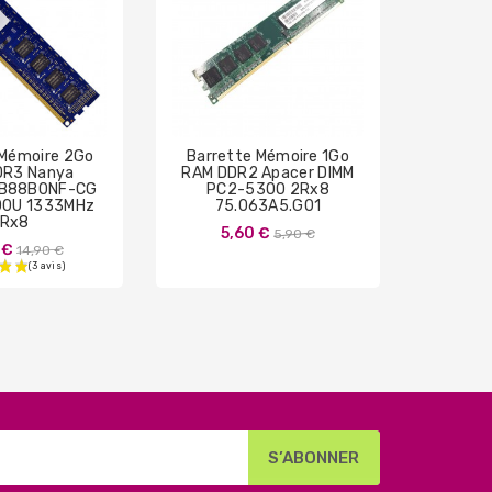
 Mémoire 2Go
Barrette Mémoire 1Go
Barret
DR3 Nanya
RAM DDR2 Apacer DIMM
RAM 
B88B0NF-CG
PC2-5300 2Rx8
00U 1333MHz
75.063A5.G01
KHX16
1Rx8
DIM
Prix
5,60 €
5,90 €
Prix
 €
28
14,90 €
de
de
base
base