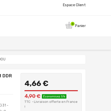
Espace Client
0
Panier
00U
M DDR
-
4,66 €
4,90 €
Économisez 5%
TTC
Livraison offerte en France
G31 -
!