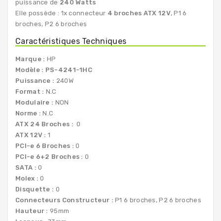
puissance de
240 Watts
Elle possède : 1x connecteur
4 broches ATX 12V
, P1 6
broches, P2 6 broches
Caractéristiques Techniques
Marque :
HP
Modèle :
PS-4241-1HC
Puissance :
240W
Format :
N.C
Modulaire :
NON
Norme :
N.C
ATX 24 Broches :
0
ATX 12V :
1
PCI-e 6 Broches :
0
PCI-e 6+2 Broches :
0
SATA :
0
Molex :
0
Disquette :
0
Connecteurs Constructeur :
P1 6 broches, P2 6 broches
Hauteur :
95mm