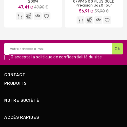
200W
07VK45 80 PLUS GOLD
Precision 3620 Tour
Prix
47,41 €
49,90 €
Prix
56,91 €
59,90 €
de
de
base
base
J'accepte la
politique de confidentialité
du site
CONTACT
PRODUITS
NOTRE SOCIÉTÉ
ACCÈS RAPIDES