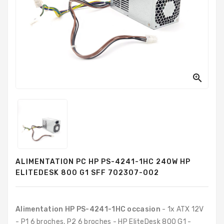
PC
Sur
Mesure
PC
Tout-
En-
Un

Processeurs
Mémoires
RAM
Disques
ALIMENTATION PC HP PS-4241-1HC 240W HP
Durs
ELITEDESK 800 G1 SFF 702307-002
Composants
PC
Alimentation HP PS-4241-1HC occasion
- 1x ATX 12V
Composants
- P1 6 broches, P2 6 broches - HP EliteDesk 800 G1 -