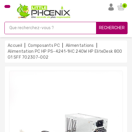
CATÉGORIE
0
PC
Gamer
RECHERCHER
Unités
Centrales
Accueil
Composants PC
Alimentations
Reconditionnées
Alimentation PC HP PS-4241-1HC 240W HP EliteDesk 800
G1 SFF 702307-002
Ordinateurs
Avec
Écran
Ordinateurs
Portables
PC
Sous
Linux