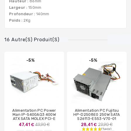
Hauteur :
86mm
Largeur :
150mm
Profondeur :
140mm
Poids :
2Kg
16 Autre(s) Produit(s)
-5%
-5%
Alimentation PC Power
Alimentation PC Fujitsu
Man IP-S400AQ3 400W
HP-D2508E0 250W SATA
ATX SATA MOLEX PCI-E
S26113-E553-V70-01
Prix
Prix
47,41 €
49,90 €
28,41 €
29,90 €
de
de