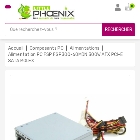
CATÉGORIE
0
PC
Gamer
RECHERCHER
Unités
Centrales
Accueil
Composants PC
Alimentations
Reconditionnées
Alimentation PC FSP FSP300-60MDN 300W ATX PCI-E
SATA MOLEX
Ordinateurs
Avec
Écran
Ordinateurs
Portables
PC
Sous
Linux