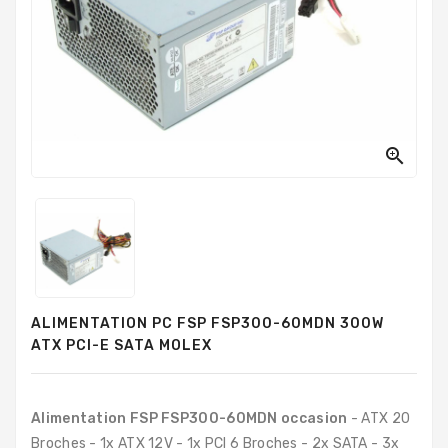
PC
Sur
Mesure
PC
Tout-
En-
Un

Processeurs
Mémoires
RAM
Disques
ALIMENTATION PC FSP FSP300-60MDN 300W
Durs
ATX PCI-E SATA MOLEX
Composants
PC
Alimentation FSP FSP300-60MDN occasion
- ATX 20
Composants
Broches - 1x ATX 12V - 1x PCI 6 Broches - 2x SATA - 3x