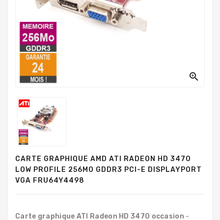
PC
Sur
Mesure
PC
Tout-
En-
Un

Processeurs
Mémoires
RAM
Disques
CARTE GRAPHIQUE AMD ATI RADEON HD 3470
Durs
LOW PROFILE 256MO GDDR3 PCI-E DISPLAYPORT
VGA FRU64Y4498
Composants
PC
Composants
Carte graphique ATI Radeon HD 3470 occasion
-