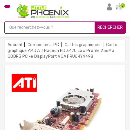
CATÉGORIE
0
PC
Gamer
RECHERCHER
Unités
Centrales
Accueil
Composants PC
Cartes graphiques
Carte
Reconditionnées
graphique AMD ATI Radeon HD 3470 Low Profile 256Mo
GDDR3 PCI-e DisplayPort VGA FRU64Y4498
Ordinateurs
Avec
Écran
Ordinateurs
Portables
PC
Sous
Linux