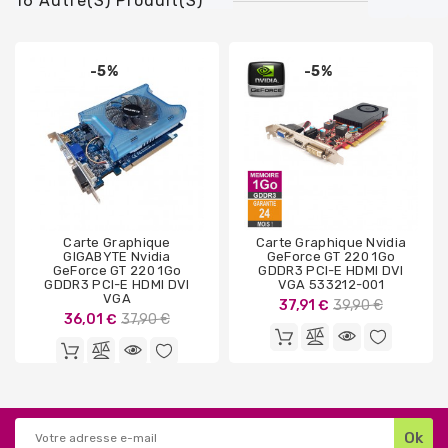
16 Autre(s) Produit(s)
-5%
-5%
Carte Graphique
Carte Graphique Nvidia
GIGABYTE Nvidia
GeForce GT 220 1Go
GeForce GT 220 1Go
GDDR3 PCI-E HDMI DVI
GDDR3 PCI-E HDMI DVI
VGA 533212-001
VGA
Prix
37,91 €
39,90 €
Prix
36,01 €
37,90 €
de
de
base
base