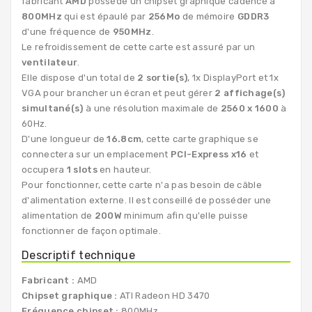
fabricant
AMD
possède un chipset graphique cadencé à
800MHz
qui est épaulé par
256Mo
de mémoire
GDDR3
d'une fréquence de
950MHz
.
Le refroidissement de cette carte est assuré par un
ventilateur
.
Elle dispose d'un total de
2 sortie(s)
, 1x DisplayPort et 1x
VGA pour brancher un écran et peut gérer
2 affichage(s)
simultané(s)
à une résolution maximale de
2560 x 1600
à
60Hz.
D'une longueur de
16.8cm
, cette carte graphique se
connectera sur un emplacement
PCI-Express x16
et
occupera
1 slots
en hauteur.
Pour fonctionner, cette carte n'a pas besoin de câble
d'alimentation externe. Il est conseillé de posséder une
alimentation de
200W
minimum afin qu'elle puisse
fonctionner de façon optimale.
Descriptif technique
Fabricant :
AMD
Chipset graphique :
ATI Radeon HD 3470
Fréquence chipset :
800MHz