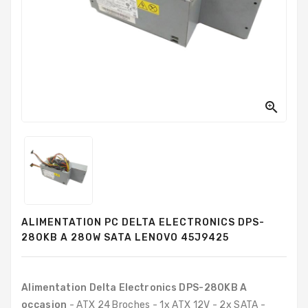
PC
Sur
Mesure
PC
Tout-
En-
Un

Processeurs
Mémoires
RAM
Disques
ALIMENTATION PC DELTA ELECTRONICS DPS-
Durs
280KB A 280W SATA LENOVO 45J9425
Composants
PC
Alimentation Delta Electronics DPS-280KB A
Composants
occasion
- ATX 24 Broches - 1x ATX 12V - 2x SATA -