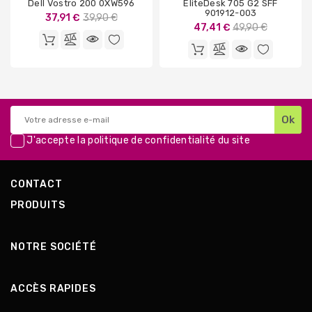
Dell Vostro 200 0XW596
EliteDesk 705 G2 SFF
901912-003
Prix
37,91 €
39,90 €
Prix
47,41 €
49,90 €
de
de
base
base
J'accepte la
politique de confidentialité
du site
CONTACT
PRODUITS
NOTRE SOCIÉTÉ
ACCÈS RAPIDES