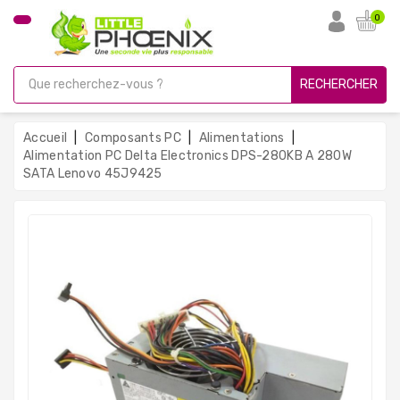
CATÉGORIE
0
PC
Gamer
RECHERCHER
Unités
Centrales
Accueil
Composants PC
Alimentations
Reconditionnées
Alimentation PC Delta Electronics DPS-280KB A 280W
SATA Lenovo 45J9425
Ordinateurs
Avec
Écran
Ordinateurs
Portables
PC
Sous
Linux