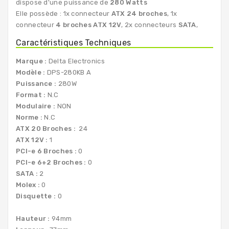
dispose d'une puissance de
280 Watts
Elle possède : 1x connecteur
ATX 24 broches
, 1x
connecteur
4 broches ATX 12V
, 2x connecteurs
SATA
,
Caractéristiques Techniques
Marque :
Delta Electronics
Modèle :
DPS-280KB A
Puissance :
280W
Format :
N.C
Modulaire :
NON
Norme :
N.C
ATX 20 Broches :
24
ATX 12V :
1
PCI-e 6 Broches :
0
PCI-e 6+2 Broches :
0
SATA :
2
Molex :
0
Disquette :
0
Hauteur :
94mm