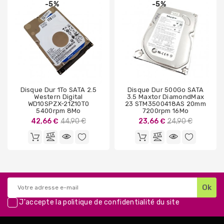
-5%
-5%
Disque Dur 1To SATA 2.5
Disque Dur 500Go SATA
Western Digital
3.5 Maxtor DiamondMax
WD10SPZX-21Z10T0
23 STM3500418AS 20mm
5400rpm 8Mo
7200rpm 16Mo
Prix
Prix
42,66 €
44,90 €
23,66 €
24,90 €
de
de
base
base
J'accepte la
politique de confidentialité
du site