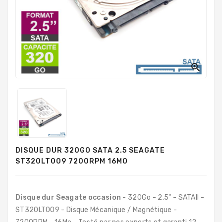
PC
Sur
Mesure
PC
Tout-
En-

Un
Processeurs
Mémoires
RAM
DISQUE DUR 320GO SATA 2.5 SEAGATE
Disques
ST320LT009 7200RPM 16MO
Durs
Composants
PC
Disque dur Seagate occasion
- 320Go - 2.5" - SATAII -
ST320LT009 - Disque Mécanique / Magnétique -
Composants