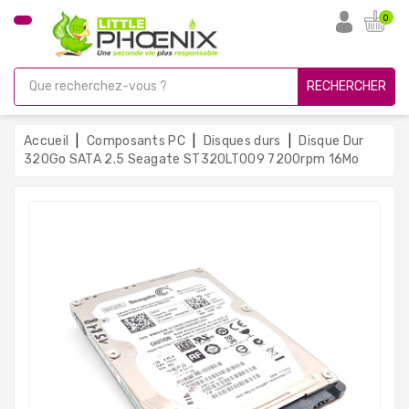
CATÉGORIE
0
PC
Gamer
RECHERCHER
Unités
Centrales
Accueil
Composants PC
Disques durs
Disque Dur
Reconditionnées
320Go SATA 2.5 Seagate ST320LT009 7200rpm 16Mo
Ordinateurs
Avec
Écran
Ordinateurs
Portables
PC
Sous
Linux