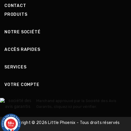
CONTACT
PRODUITS
NOTRE SOCIÉTÉ
ACCÈS RAPIDES
SERVICES
VOTRE COMPTE
Marchand approuvé par la Société des Avis
Garantis,
cliquez ici pour vérifier
.
9.8
Copyright © 2026 Little Phoenix - Tous droits réservés
/10
1413 avis