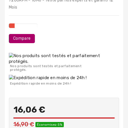
7200RPM - 16Mo - Testé par nos experts et garanti 12
PC
Mois
Portables
Destockage
Compare
Nos produits sont testés et parfaitement
protégés.
Expédition rapide en moins de 24h !
16,06 €
16,90 €
Économisez 5%