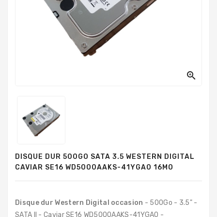
PC
Sur
Mesure
PC
Tout-
En-
Un

Processeurs
Mémoires
RAM
Disques
DISQUE DUR 500GO SATA 3.5 WESTERN DIGITAL
Durs
CAVIAR SE16 WD5000AAKS-41YGA0 16MO
Composants
PC
Disque dur Western Digital occasion
- 500Go - 3.5" -
Composants
SATA II - Caviar SE16 WD5000AAKS-41YGA0 -