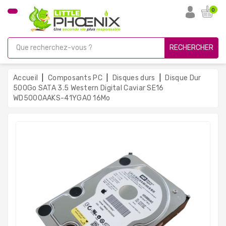
CATÉGORIE
0
PC
Gamer
RECHERCHER
Unités
Centrales
Accueil
Composants PC
Disques durs
Disque Dur
Reconditionnées
500Go SATA 3.5 Western Digital Caviar SE16
WD5000AAKS-41YGA0 16Mo
Ordinateurs
Avec
Écran
Ordinateurs
Portables
PC
Sous
Linux