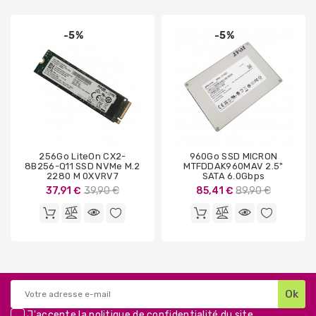
-5%
-5%
256Go LiteOn CX2-
960Go SSD MICRON
8B256-Q11 SSD NVMe M.2
MTFDDAK960MAV 2.5"
2280 M 0XVRV7
SATA 6.0Gbps
Prix
Prix
37,91 €
39,90 €
85,41 €
89,90 €
de
de
base
base
J'accepte la
politique de confidentialité
du site