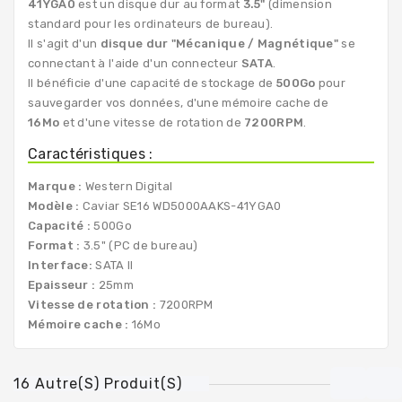
41YGA0
est un disque dur au format
3.5"
(dimension
standard pour les ordinateurs de bureau).
Il s'agit d'un
disque dur "Mécanique / Magnétique"
se
connectant à l'aide d'un connecteur
SATA
.
Il bénéficie d'une capacité de stockage de
500Go
pour
sauvegarder vos données, d'une mémoire cache de
16Mo
et d'une vitesse de rotation de
7200RPM
.
Caractéristiques :
Marque :
Western Digital
Modèle :
Caviar SE16 WD5000AAKS-41YGA0
Capacité :
500Go
Format :
3.5" (PC de bureau)
Interface:
SATA II
Epaisseur :
25mm
Vitesse de rotation :
7200RPM
Mémoire cache :
16Mo
16 Autre(s) Produit(s)