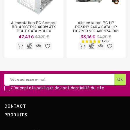
Alimentation PC Sempre
Alimentation PC HP
BD-401CTP12 400W ATX
PC6019 240W SATA HP
PCI-E SATA MOLEX
DC7900 SFF 460974-001
Prix
Prix
47,41 €
49,90 €
33,16 €
34,90 €
de
de
base
base
J'accepte la
politique de confidentialité
du site
CONTACT
PRODUITS