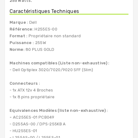
255 Watts.
Caractéristiques Techniques
Marque :
Dell
Référence:
H255ES-00
Format :
Propriétaire non standard
Puissance :
255W
Norme:
80 PLUS GOLD
Machines compatibles (Liste non-exhaustive) :
- Dell Optiplex 3020/7020/9020 SFF (Slim)
Connecteurs :
- 1x ATX 12v 4 Broches
- 1x 8 pins propriétaire
Equivalences Modèles (liste non-exhaustive) :
-
AC255ES-01 PCB049
-
D255AS-00 / DPS-255KB A
- HU255ES-01
-
L255AS-00 /
L255ES-01