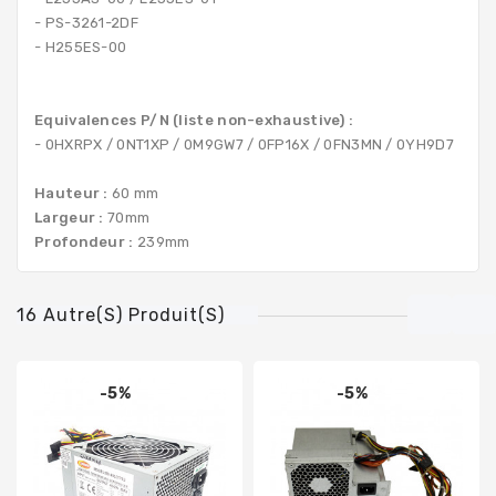
- PS-3261-2DF
- H255ES-00
Equivalences P/N (liste non-exhaustive) :
- 0HXRPX / 0NT1XP / 0M9GW7 / 0FP16X / 0FN3MN / 0YH9D7
Hauteur :
60 mm
Largeur :
70mm
Profondeur :
239mm
16 Autre(s) Produit(s)
-5%
-5%