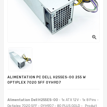
PC
Sur
Mesure
PC
Tout-
En-
Un

Processeurs
Mémoires
RAM
Disques
ALIMENTATION PC DELL H255ES-00 255 W
Durs
OPTIPLEX 7020 SFF 0YH9D7
Composants
PC
Alimentation Dell H255ES-00
- 1x ATX 12V - 1x 8 Pins -
Composants
Optiplex 7020 SFF - 0YH9D7 - 80 PLUS GOLD - Produit