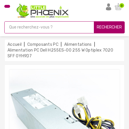
CATÉGORIE
0
PC
Gamer
RECHERCHER
Unités
Centrales
Accueil
Composants PC
Alimentations
Reconditionnées
Alimentation PC Dell H255ES-00 255 W Optiplex 7020
SFF 0YH9D7
Ordinateurs
Avec
Écran
Ordinateurs
Portables
PC
Sous
Linux