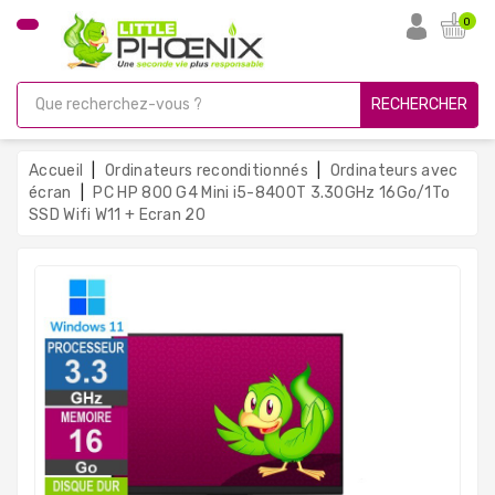
CATÉGORIE
0
PC
Gamer
RECHERCHER
Unités
Centrales
Accueil
Ordinateurs reconditionnés
Ordinateurs avec
Reconditionnées
écran
PC HP 800 G4 Mini i5-8400T 3.30GHz 16Go/1To
SSD Wifi W11 + Ecran 20
Ordinateurs
Avec
Écran
Ordinateurs
Portables
PC
Sous
Linux