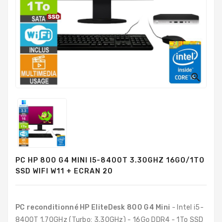
PC
Sur
Mesure
PC
Tout-
En-
Un

Processeurs
Mémoires
RAM
Disques
PC HP 800 G4 MINI I5-8400T 3.30GHZ 16GO/1TO
Durs
SSD WIFI W11 + ECRAN 20
Composants
PC
PC reconditionné HP EliteDesk 800 G4 Mini
- Intel i5-
Composants
8400T 1.70GHz (Turbo: 3.30GHz) - 16Go DDR4 - 1To SSD