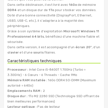
Dans cette déclinaison, il est livré avec
16Go
de mémoire
DDR4
et un disque dur de
1To
pour stocker vos données.
Doté d’une bonne connectivité (DisplayPort, Ethernet,
USB3, USB-C, etc.), il s'adaptera à la majorité des
périphériques.
Grâce à son système d'exploitation
Microsoft Windows 11
Professionnel 64 bits
, bénéficiez d'une machine fiable et
sécurisée.
Dans cette version, il est accompagné d'un
écran 20"
, d'un
clavier
et d'une
souris
filaires.
Caractéristiques techniques
Processeur :
Intel Core i5-8400T 1.70GHz (Turbo =
3.30GHz) - 6 Cœurs - 6 Threads - Cache 9Mo
Mémoire RAM installée :
16Go DDR4 SO-DIMM (Maximum
autorisé = 64Go)
Emplacements RAM :
2
Disque dur :
1To M2 2280 SSD (Technologie SSD offrant de
bien meilleures performances)
Lecteur optique :
Pas de lecteur