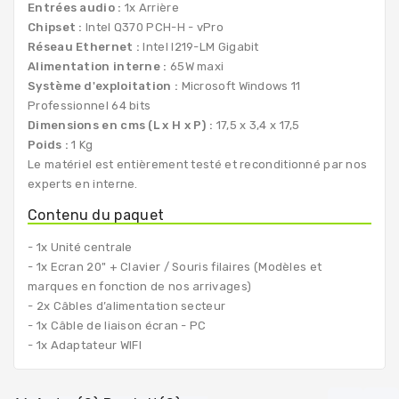
Entrées audio :
1x Arrière
Chipset :
Intel Q370 PCH-H - vPro
Réseau Ethernet :
Intel I219-LM Gigabit
Alimentation interne :
65W maxi
Système d'exploitation :
Microsoft Windows 11
Professionnel 64 bits
Dimensions en cms (L x H x P) :
17,5 x 3,4 x 17,5
Poids :
1 Kg
Le matériel est entièrement testé et reconditionné par nos
experts en interne.
Contenu du paquet
- 1x Unité centrale
- 1x Ecran 20" + Clavier / Souris filaires (Modèles et
marques en fonction de nos arrivages)
- 2x Câbles d’alimentation secteur
- 1x Câble de liaison écran - PC
- 1x Adaptateur WIFI