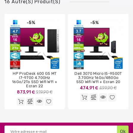
16 Autre(s) Produit(s)
-5%
-5%
HP ProDesk 600 G5 MT
Dell 3070 Micro I5-9500T
I7-9700 4.70GHz
3.70GHz 16Go/480Go
16Go/2To SSD Wifi W11 +
SSD Wifi W11 + Ecran 20
Ecran 22
Prix
474,91 €
499,90 €
Prix
873,91 €
919,90 €
de
de
base
base