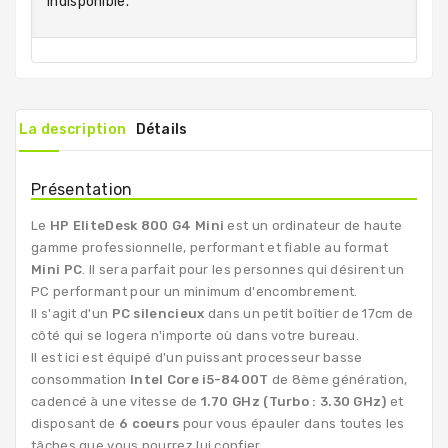
indisponible.
La description
Détails
Présentation
Le
HP EliteDesk 800 G4 Mini
est un ordinateur de haute
gamme professionnelle, performant et fiable au format
Mini PC
. Il sera parfait pour les personnes qui désirent un
PC performant pour un minimum d'encombrement.
Il s'agit d'un
PC silencieux
dans un petit boîtier de 17cm de
côté qui se logera n'importe où dans votre bureau.
Il est ici est équipé d'un puissant processeur basse
consommation
Intel Core i5-8400T
de 8ème génération,
cadencé à une vitesse de
1.70 GHz (Turbo : 3.30 GHz)
et
disposant de
6 coeurs
pour vous épauler dans toutes les
tâches que vous pourrez lui confier.