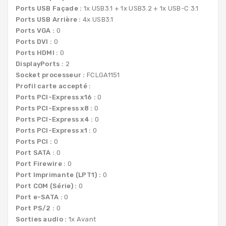
Ports USB Façade :
1x USB3.1 + 1x USB3.2 + 1x USB-C 3.1
Ports USB Arrière :
4x USB3.1
Ports VGA :
0
Ports DVI :
0
Ports HDMI :
0
DisplayPorts :
2
Socket processeur :
FCLGA1151
Profil carte accepté :
Ports PCI-Express x16 :
0
Ports PCI-Express x8 :
0
Ports PCI-Express x4 :
0
Ports PCI-Express x1 :
0
Ports PCI :
0
Port SATA :
0
Port Firewire :
0
Port Imprimante (LPT1) :
0
Port COM (Série) :
0
Port e-SATA :
0
Port PS/2 :
0
Sorties audio :
1x Avant