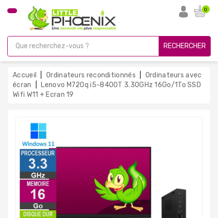
CATÉGORIE
0
PC
Gamer
RECHERCHER
Unités
Centrales
Accueil
Ordinateurs reconditionnés
Ordinateurs avec
Reconditionnées
écran
Lenovo M720q i5-8400T 3.30GHz 16Go/1To SSD
Wifi W11 + Ecran 19
Ordinateurs
Avec
Écran
Ordinateurs
Portables
PC
Sous
Linux