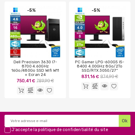
-5%
-5%
Dell Precision 3630 I7-
PC Gamer LPG-600G5 I5-
8700 4.60GHz
8400 4.00GHz 8Go/2To
16Go/480Go SSD Wifi W11
SSD/RTX 3050/27"
+ Ecran 24
Prix
831,16 €
874,90 €
Prix
750,41 €
789,90 €
de
de
base
base
J'accepte la
politique de confidentialité
du site