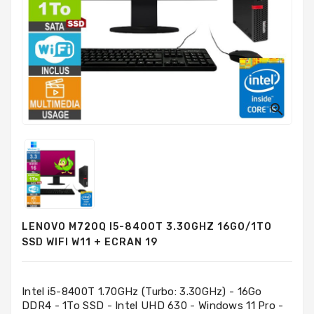
PC
Sur
Mesure
PC
Tout-
En-
Un

Processeurs
Mémoires
RAM
Disques
LENOVO M720Q I5-8400T 3.30GHZ 16GO/1TO
Durs
SSD WIFI W11 + ECRAN 19
Composants
PC
Intel i5-8400T 1.70GHz (Turbo: 3.30GHz) - 16Go
DDR4 - 1To SSD - Intel UHD 630 - Windows 11 Pro -
Composants