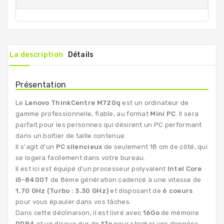
La description
Détails
Présentation
Le
Lenovo ThinkCentre M720q
est un ordinateur de
gamme professionnelle, fiable, au format
Mini PC
. Il sera
parfait pour les personnes qui désirent un PC performant
dans un boîtier de taille contenue.
Il s'agit d'un
PC silencieux
de seulement 18 cm de côté, qui
se logera facilement dans votre bureau.
Il est ici est équipé d'un processeur polyvalent
Intel Core
i5-8400T
de 8ème génération cadencé à une vitesse de
1.70 GHz (Turbo : 3.30 GHz)
et disposant de
6 coeurs
pour vous épauler dans vos tâches.
Dans cette déclinaison, il est livré avec
16Go
de mémoire
DDR4
et un disque dur de
1To
pour stocker vos données.