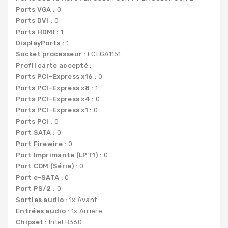
Ports VGA :
0
Ports DVI :
0
Ports HDMI :
1
DisplayPorts :
1
Socket processeur :
FCLGA1151
Profil carte accepté :
Ports PCI-Express x16 :
0
Ports PCI-Express x8 :
1
Ports PCI-Express x4 :
0
Ports PCI-Express x1 :
0
Ports PCI :
0
Port SATA :
0
Port Firewire :
0
Port Imprimante (LPT1) :
0
Port COM (Série) :
0
Port e-SATA :
0
Port PS/2 :
0
Sorties audio :
1x Avant
Entrées audio :
1x Arrière
Chipset :
Intel B360