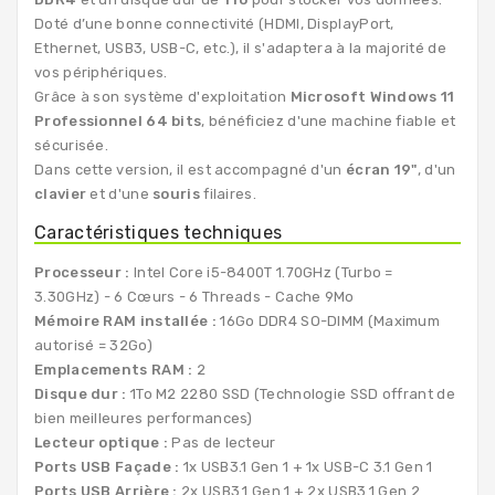
Doté d’une bonne connectivité (HDMI, DisplayPort,
Ethernet, USB3, USB-C, etc.), il s'adaptera à la majorité de
vos périphériques.
Grâce à son système d'exploitation
Microsoft Windows 11
Professionnel 64 bits
, bénéficiez d'une machine fiable et
sécurisée.
Dans cette version, il est accompagné d'un
écran 19"
, d'un
clavier
et d'une
souris
filaires.
Caractéristiques techniques
Processeur :
Intel Core i5-8400T 1.70GHz (Turbo =
3.30GHz) - 6 Cœurs - 6 Threads - Cache 9Mo
Mémoire RAM installée :
16Go DDR4 SO-DIMM (Maximum
autorisé = 32Go)
Emplacements RAM :
2
Disque dur :
1To M2 2280 SSD (Technologie SSD offrant de
bien meilleures performances)
Lecteur optique :
Pas de lecteur
Ports USB Façade :
1x USB3.1 Gen 1 + 1x USB-C 3.1 Gen 1
Ports USB Arrière :
2x USB3.1 Gen 1 + 2x USB3.1 Gen 2