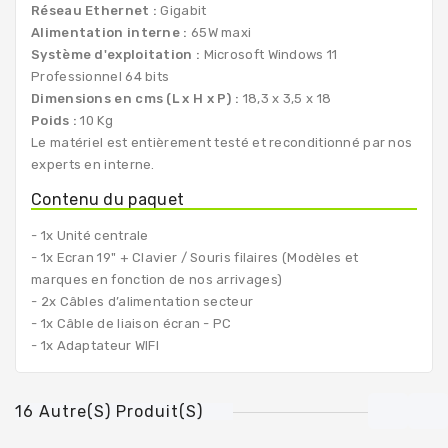
Réseau Ethernet :
Gigabit
Alimentation interne :
65W maxi
Système d'exploitation :
Microsoft Windows 11
Professionnel 64 bits
Dimensions en cms (L x H x P) :
18,3 x 3,5 x 18
Poids :
10 Kg
Le matériel est entièrement testé et reconditionné par nos
experts en interne.
Contenu du paquet
- 1x Unité centrale
- 1x Ecran 19" + Clavier / Souris filaires (Modèles et
marques en fonction de nos arrivages)
- 2x Câbles d’alimentation secteur
- 1x Câble de liaison écran - PC
- 1x Adaptateur WIFI
16 Autre(s) Produit(s)