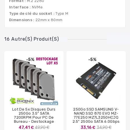
Format :
M.2 2280
Interface :
NVMe
Type de clé du socket :
Type M
Dimensions :
22mm x 80mm
16 Autre(s) Produit(s)
-5%
-5%
Lot De 5x Disques Durs
250Go SSD SAMSUNG V-
250Go 3.5" SATA
NAND SSD 870 EVO MZ-
7200RPM Pour PC De
77E250 MZ7L3250HCJQ
Bureau - Destockage
2.5" 250Go SATA 6.0Gbps
Prix
Prix
47,41 €
49,90 €
33,16 €
34,90 €