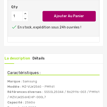
Qty
Ajouter Au Panier

En stock, expédition sous 24h ouvrées !
La description
Détails
Caractéristiques :
Marque :
Samsung
Modèle :
MZ-VLW2560 - PM961
Références diverses :
SSS0L25044 / 862996-003 / PM961
/ MZVLW256HEHP-000L7
Capacité :
256Go