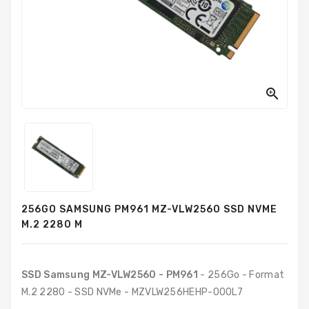
PC
Sur
Mesure
PC
Tout-
En-

Un
Processeurs
Mémoires
RAM
256GO SAMSUNG PM961 MZ-VLW2560 SSD NVME
Disques
M.2 2280 M
Durs
Composants
PC
SSD
Samsung MZ-VLW2560 - PM961
- 256Go - Format
M.2 2280 - SSD NVMe - MZVLW256HEHP-000L7
Composants