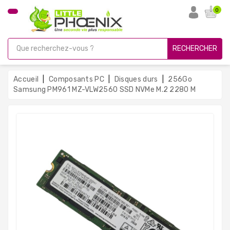
CATÉGORIE
0
PC
Gamer
RECHERCHER
Unités
Centrales
Accueil
Composants PC
Disques durs
256Go
Reconditionnées
Samsung PM961 MZ-VLW2560 SSD NVMe M.2 2280 M
Ordinateurs
Avec
Écran
Ordinateurs
Portables
PC
Sous
Linux