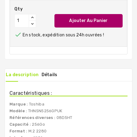
Qty
Ajouter Au Panier

En stock, expédition sous 24h ouvrées !
La description
Détails
Caractéristiques :
Marque :
Toshiba
Modèle :
THNSN5256GPUK
Références diverses :
08D5HT
Capacité :
256Go
Format :
M.2 2280