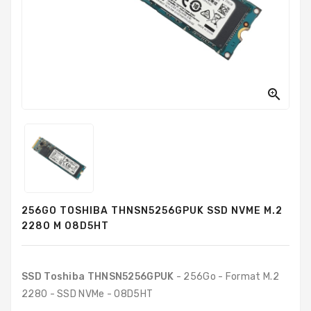
PC
Sur
Mesure
PC
Tout-
En-

Un
Processeurs
Mémoires
RAM
256GO TOSHIBA THNSN5256GPUK SSD NVME M.2
Disques
2280 M 08D5HT
Durs
Composants
PC
SSD Toshiba
THNSN5256GPUK
- 256Go - Format M.2
2280 - SSD NVMe - 08D5HT
Composants