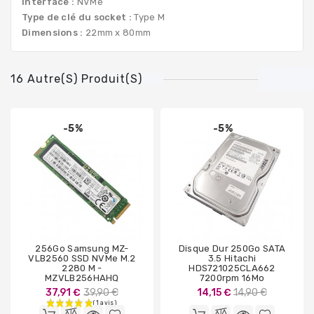
Interface :
NVMe
Type de clé du socket :
Type M
Dimensions :
22mm x 80mm
16 Autre(s) Produit(s)
-5%
-5%
256Go Samsung MZ-
Disque Dur 250Go SATA
VLB2560 SSD NVMe M.2
3.5 Hitachi
2280 M -
HDS721025CLA662
MZVLB256HAHQ
7200rpm 16Mo
Prix
Prix
37,91 €
39,90 €
14,15 €
14,90 €
de
de