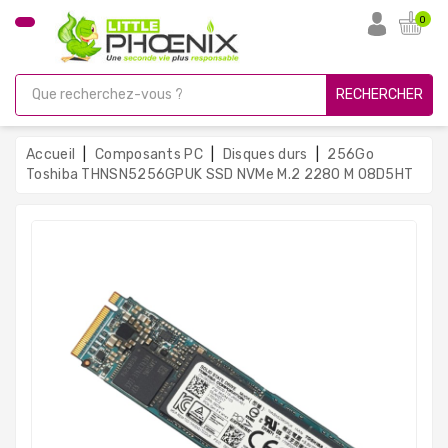
CATÉGORIE
0
PC
Gamer
RECHERCHER
Unités
Centrales
Accueil
Composants PC
Disques durs
256Go
Reconditionnées
Toshiba THNSN5256GPUK SSD NVMe M.2 2280 M 08D5HT
Ordinateurs
Avec
Écran
Ordinateurs
Portables
PC
Sous
Linux