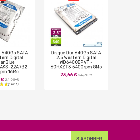
r 640Go SATA
Disque Dur 640Go SATA
128Go
ern Digital
2.5 Western Digital
8D128
ar Blue
WD6400BPVT -
21
AKS-22A7B2
60HXZT3 5400rpm 8Mo
rpm 16Mo
Prix
23,66 €
24,90 €
Prix
 €
24,90 €
de
de
base
base