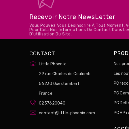
Recevoir Notre NewsLetter
Vous Pouvez Vous Désinscrire À Tout Moment. 
Pour Cela Nos Informations De Contact Dans Le
D'utilisation Du Site.
PROD
CONTACT
Nos pro
Little Phoenix
Les no
29 rue Charles de Coulomb
PC reco
56230 Questembert
PC Game
France
PC Dell
0257620040
PC HP r
contact@little-phoenix.com