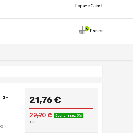
Espace Client
0
Panier
CI-
21,76 €
22,90 €
Économisez 5%
TTC
o -