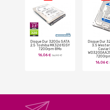
Disque Dur 320Go SATA
Disque Dur 
2.5 Toshiba MK3261GSY
3.5 Wester
7200rpm 8Mo
Caviar
WD3200AAJ
Prix
16,06 €
16,90 €
7200rp
de
16,06 €
base