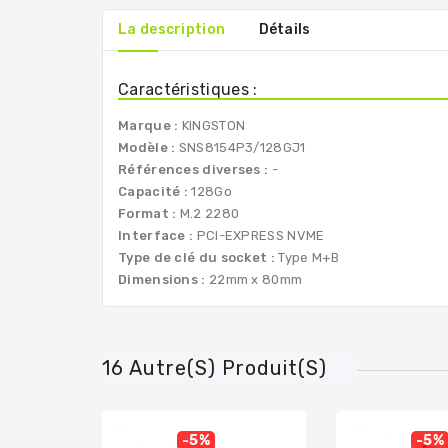
La description
Détails
Caractéristiques :
Marque :
KINGSTON
Modèle :
SNS8154P3/128GJ1
Références diverses :
-
Capacité :
128Go
Format :
M.2 2280
Interface :
PCI-EXPRESS NVME
Type de clé du socket :
Type M+B
Dimensions :
22mm x 80mm
16 Autre(s) Produit(s)
-5%
-5%