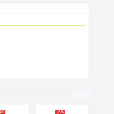
5%
-5%