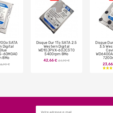
320Go SATA
Disque Dur 1To SATA 2.5
Disque Du
n Digital
Western Digital
3.5 West
 Blue
WD10JPVX-60JC3T0
Cavi
S-60M0A0
5400rpm 8Mo
WD6400A
m 8Mo
7200
Prix
42,66 €
44,90 €
Prix
23,66
16,90 €
de
de
base
base