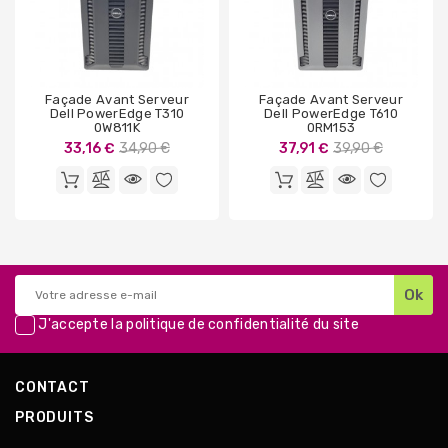
Façade Avant Serveur
Façade Avant Serveur
Dell PowerEdge T310
Dell PowerEdge T610
0W811K
0RM153
Prix
Prix
33,16 €
34,90 €
37,91 €
39,90 €
de
de
base
base
J'accepte la
politique de confidentialité
du site
CONTACT
PRODUITS