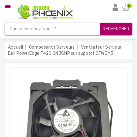
CATÉGORIE
0
PC
Gamer
RECHERCHER
Unités
Centrales
Accueil
Composants Serveurs
Ventilateur Serveur
Reconditionnées
Dell PowerEdge T420 0NJGNP sur support 0FWGY3
Ordinateurs
Avec
Écran
Ordinateurs
Portables
PC
Sous
Linux