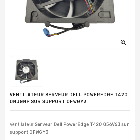
PC
Sur
Mesure
PC
Tout-
En-

Un
Processeurs
Mémoires
RAM
VENTILATEUR SERVEUR DELL POWEREDGE T420
Disques
0NJGNP SUR SUPPORT 0FWGY3
Durs
Composants
PC
Ventilateur
Serveur Dell PowerEdge T420 056V6J sur
support
0FWGY3
Composants