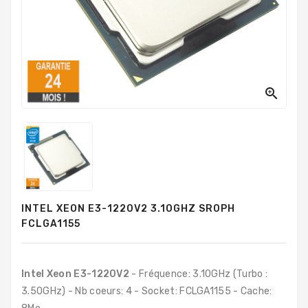
PC
Sur
Mesure
PC
Tout-
En-

Un
Processeurs
Mémoires
RAM
INTEL XEON E3-1220V2 3.10GHZ SR0PH
Disques
FCLGA1155
Durs
Composants
PC
Intel Xeon E3-1220V2
- Fréquence: 3.10GHz (Turbo :
3.50GHz) - Nb coeurs: 4 - Socket: FCLGA1155 - Cache:
Composants