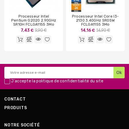
Processeur Intel
Processeur Intel Core I3-
Pentium G2020 2.90GHz
2130 3.40GHz SR05W
SR10H FCLGA1155 3Mo
FCLGA1155 3Mo
Prix
Prix
7,43 €
9,90 €
14,16 €
14,90 €
de
de
base
base
J'accepte la
politique de confidentialité
du site
CONTACT
PRODUITS
NOTRE SOCIÉTÉ