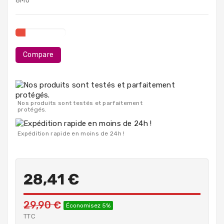
8Mo
PC
Portables
Destockage
Compare
Nos produits sont testés et parfaitement
protégés.
Expédition rapide en moins de 24h !
28,41 €
29,90 €
Économisez 5%
TTC