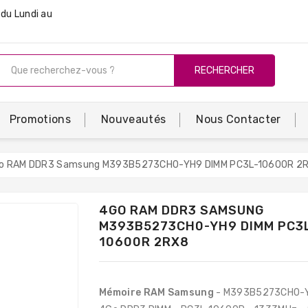
du Lundi au
RECHERCHER
Promotions
Nouveautés
Nous Contacter
o RAM DDR3 Samsung M393B5273CH0-YH9 DIMM PC3L-10600R 2
4GO RAM DDR3 SAMSUNG
M393B5273CH0-YH9 DIMM PC3
10600R 2RX8
Mémoire RAM Samsung
- M393B5273CH0-Y