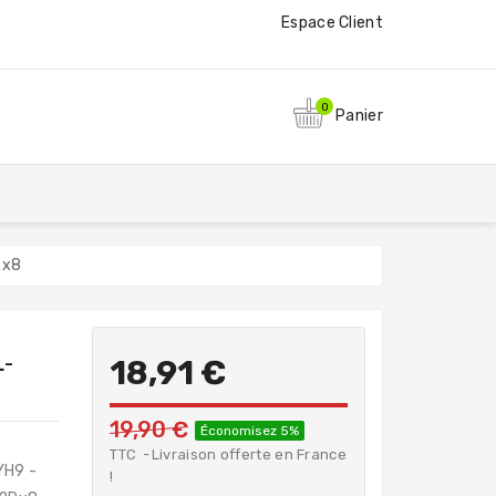
Espace Client
0
Panier
Rx8
L-
18,91 €
19,90 €
Économisez 5%
TTC
Livraison offerte en France
H9 -
!