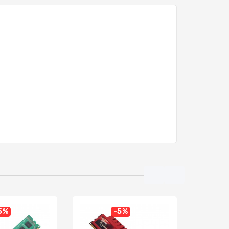
5%
-5%