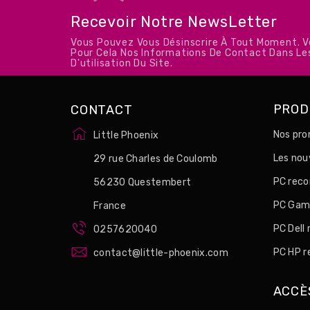
Recevoir Notre NewsLetter
Vous Pouvez Vous Désinscrire À Tout Moment. 
Pour Cela Nos Informations De Contact Dans Le
D'utilisation Du Site.
PROD
CONTACT
Nos pro
Little Phoenix
Les no
29 rue Charles de Coulomb
PC reco
56230 Questembert
PC Game
France
PC Dell
0257620040
PC HP r
contact@little-phoenix.com
ACCÈ