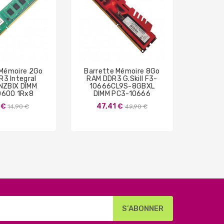
 Mémoire 2Go
Barrette Mémoire 8Go
Barret
3 Integral
RAM DDR3 G.Skill F3-
RAM
NZBIX DIMM
10666CL9S-8GBXL
HMT3
0600 1Rx8
DIMM PC3-10666
PC3-1
Prix
Prix
 €
47,41 €
14,90 €
49,90 €
14
de
de
base
base