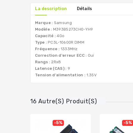
La description
Détails
Marque :
Samsung
Modèle :
M393B5273CH0-YH9
Capacité :
4Go
Type :
PC3L-10600R DIMM
Fréquence :
1333MHz
Correction d'erreur ECC :
Oui
Rangs :
2Rx8
Latence (CAS) :
9
Tension d'alimentation :
1.35V
16 Autre(s) Produit(s)
-5%
-5%