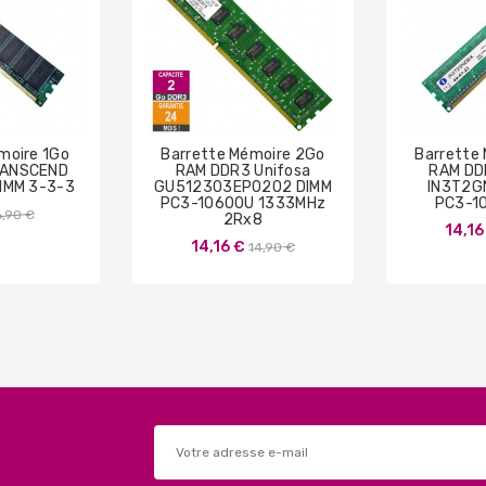
moire 1Go
Barrette Mémoire 2Go
Barrette
RANSCEND
RAM DDR3 Unifosa
RAM DDR
IMM 3-3-3
GU512303EP0202 DIMM
IN3T2G
PC3-10600U 1333MHz
PC3-1
Prix
6,90 €
2Rx8
14,16
de
Prix
14,16 €
14,90 €
base
de
base