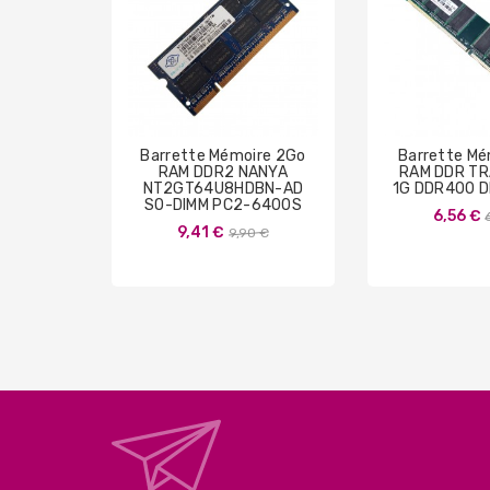
Barrette Mémoire 2Go
Barrette Mé
RAM DDR2 NANYA
RAM DDR T
NT2GT64U8HDBN-AD
1G DDR400 D
SO-DIMM PC2-6400S
6,56 €
Prix
9,41 €
9,90 €
de
base