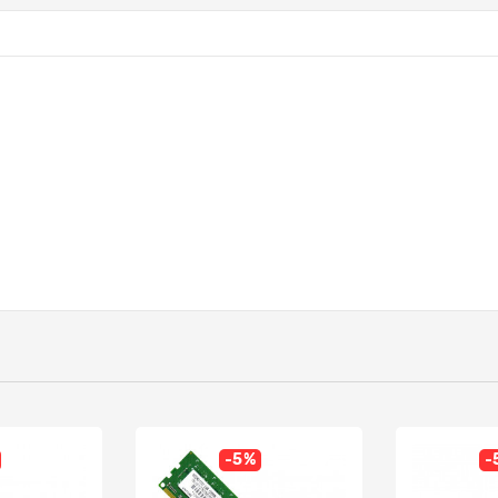
-5%
-