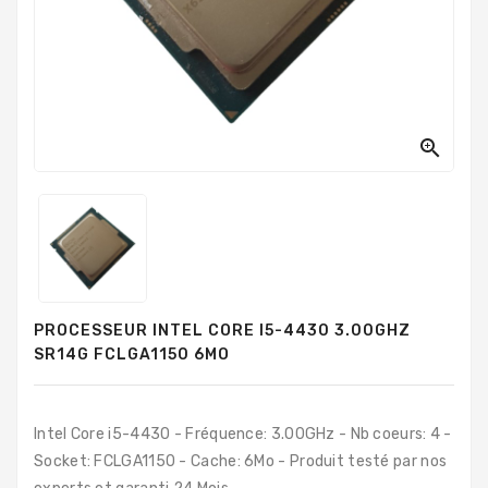
PC
Sur
Mesure
PC
Tout-
En-

Un
Processeurs
Mémoires
RAM
PROCESSEUR INTEL CORE I5-4430 3.00GHZ
Disques
SR14G FCLGA1150 6MO
Durs
Composants
PC
Intel Core i5-4430 - Fréquence: 3.00GHz - Nb coeurs: 4 -
Socket: FCLGA1150 - Cache: 6Mo - Produit testé par nos
Composants