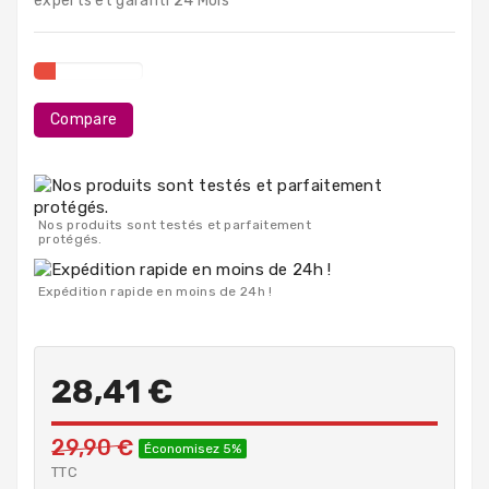
experts et garanti 24 Mois
PC
Portables
Destockage
Compare
Nos produits sont testés et parfaitement
protégés.
Expédition rapide en moins de 24h !
28,41 €
29,90 €
Économisez 5%
TTC