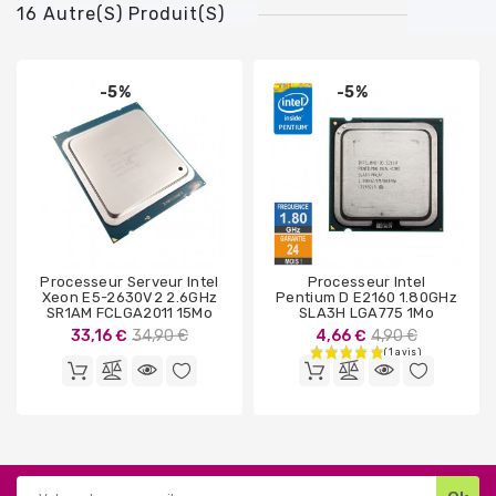
16 Autre(s) Produit(s)
-5%
-5%
Processeur Serveur Intel
Processeur Intel
Xeon E5-2630V2 2.6GHz
Pentium D E2160 1.80GHz
SR1AM FCLGA2011 15Mo
SLA3H LGA775 1Mo
Prix
Prix
33,16 €
34,90 €
4,66 €
4,90 €
de
de
base
base