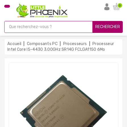
CATÉGORIE
0
PC
Gamer
RECHERCHER
Unités
Centrales
Accueil
Composants PC
Processeurs
Processeur
Reconditionnées
Intel Core I5-4430 3.00GHz SR14G FCLGA1150 6Mo
Ordinateurs
Avec
Écran
Ordinateurs
Portables
PC
Sous
Linux