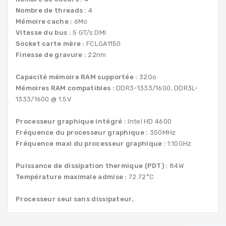
Nombre de threads :
4
Mémoire cache :
6Mo
Vitesse du bus :
5 GT/s DMI
Socket carte mère :
FCLGA1150
Finesse de gravure :
22nm
Capacité mémoire RAM supportée :
32Go
Mémoires RAM compatibles :
DDR3-1333/1600, DDR3L-
1333/1600 @ 1.5V
Processeur graphique intégré :
Intel HD 4600
Fréquence du processeur graphique :
350MHz
Fréquence maxi du processeur graphique :
1.10GHz
Puissance de dissipation thermique (PDT) :
84W
Température maximale admise :
72.72°C
Processeur seul sans dissipateur.