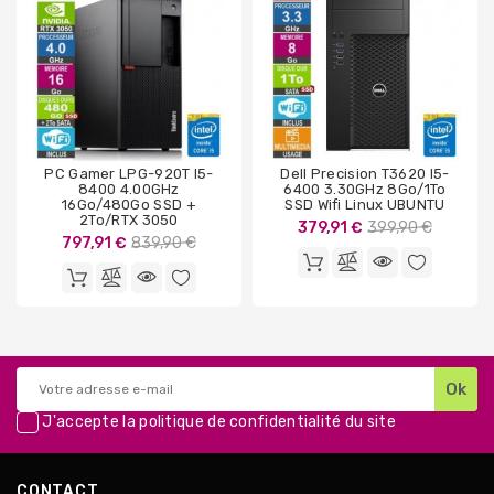
PC Gamer LPG-920T I5-
Dell Precision T3620 I5-
8400 4.00GHz
6400 3.30GHz 8Go/1To
16Go/480Go SSD +
SSD Wifi Linux UBUNTU
2To/RTX 3050
Prix
379,91 €
399,90 €
Prix
797,91 €
839,90 €
de
de
base
base
J'accepte la
politique de confidentialité
du site
CONTACT