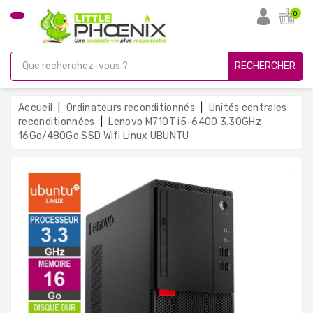
CATÉGORIE
0
PC
Gamer
RECHERCHER
Unités
Centrales
Accueil
Ordinateurs reconditionnés
Unités centrales
Reconditionnées
reconditionnées
Lenovo M710T i5-6400 3.30GHz
16Go/480Go SSD Wifi Linux UBUNTU
Ordinateurs
Avec
Écran
Ordinateurs
Portables
PC
Sous
Linux