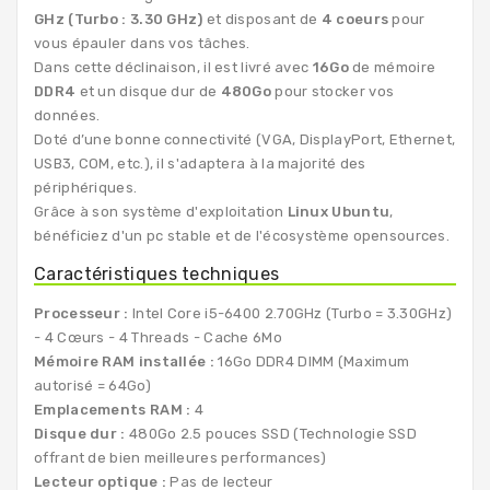
GHz (Turbo : 3.30 GHz)
et disposant de
4 coeurs
pour
vous épauler dans vos tâches.
Dans cette déclinaison, il est livré avec
16Go
de mémoire
DDR4
et un disque dur de
480Go
pour stocker vos
données.
Doté d’une bonne connectivité (VGA, DisplayPort, Ethernet,
USB3, COM, etc.), il s'adaptera à la majorité des
périphériques.
Grâce à son système d'exploitation
Linux Ubuntu
,
bénéficiez d'un pc stable et de l'écosystème opensources.
Caractéristiques techniques
Processeur :
Intel Core i5-6400 2.70GHz (Turbo = 3.30GHz)
- 4 Cœurs - 4 Threads - Cache 6Mo
Mémoire RAM installée :
16Go DDR4 DIMM (Maximum
autorisé = 64Go)
Emplacements RAM :
4
Disque dur :
480Go 2.5 pouces SSD (Technologie SSD
offrant de bien meilleures performances)
Lecteur optique :
Pas de lecteur