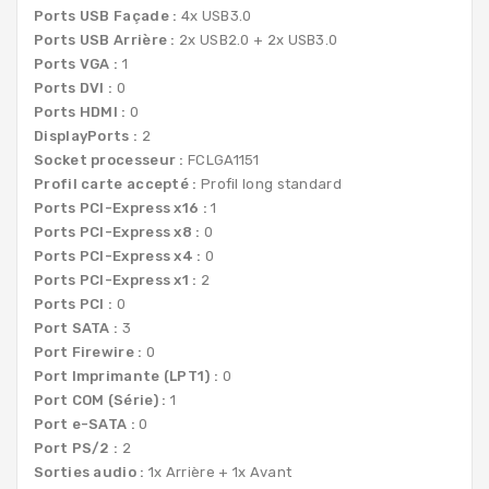
Ports USB Façade :
4x USB3.0
Ports USB Arrière :
2x USB2.0 + 2x USB3.0
Ports VGA :
1
Ports DVI :
0
Ports HDMI :
0
DisplayPorts :
2
Socket processeur :
FCLGA1151
Profil carte accepté :
Profil long standard
Ports PCI-Express x16 :
1
Ports PCI-Express x8 :
0
Ports PCI-Express x4 :
0
Ports PCI-Express x1 :
2
Ports PCI :
0
Port SATA :
3
Port Firewire :
0
Port Imprimante (LPT1) :
0
Port COM (Série) :
1
Port e-SATA :
0
Port PS/2 :
2
Sorties audio :
1x Arrière + 1x Avant