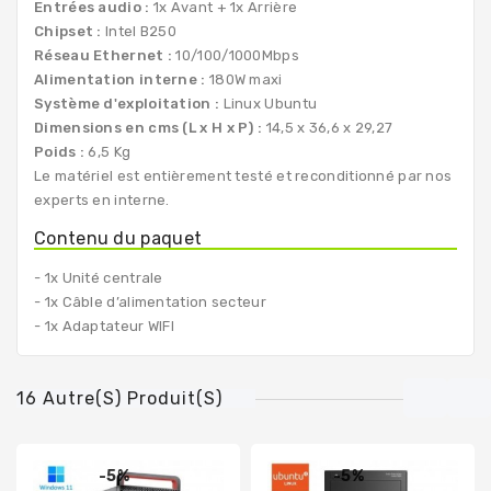
Entrées audio :
1x Avant + 1x Arrière
Chipset :
Intel B250
Réseau Ethernet :
10/100/1000Mbps
Alimentation interne :
180W maxi
Système d'exploitation :
Linux Ubuntu
Dimensions en cms (L x H x P) :
14,5 x 36,6 x 29,27
Poids :
6,5 Kg
Le matériel est entièrement testé et reconditionné par nos
experts en interne.
Contenu du paquet
- 1x Unité centrale
- 1x Câble d’alimentation secteur
- 1x Adaptateur WIFI
16 Autre(s) Produit(s)
-5%
-5%