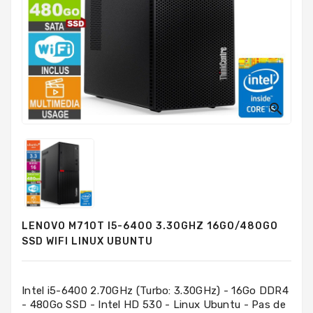
PC
Sur
Mesure
PC
Tout-
En-
Un

Processeurs
Mémoires
RAM
Disques
LENOVO M710T I5-6400 3.30GHZ 16GO/480GO
Durs
SSD WIFI LINUX UBUNTU
Composants
PC
Intel i5-6400 2.70GHz (Turbo: 3.30GHz) - 16Go DDR4
- 480Go SSD - Intel HD 530 - Linux Ubuntu - Pas de
Composants