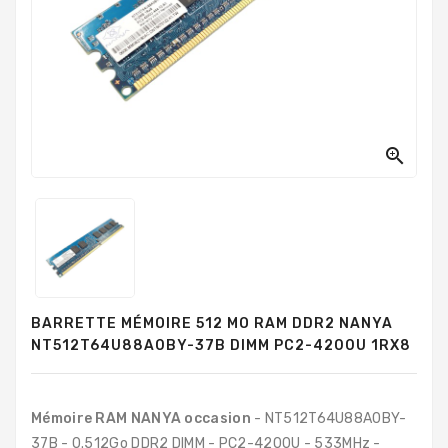
PC
Sur
Mesure
PC
Tout-
En-
Un

Processeurs
Mémoires
RAM
Disques
BARRETTE MÉMOIRE 512 MO RAM DDR2 NANYA
Durs
NT512T64U88A0BY-37B DIMM PC2-4200U 1RX8
Composants
PC
Mémoire RAM NANYA occasion
- NT512T64U88A0BY-
Composants
37B - 0.512Go DDR2 DIMM - PC2-4200U - 533MHz -