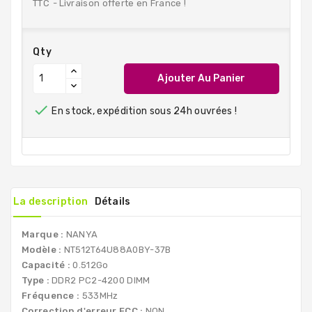
TTC
Livraison offerte en France !
Qty
Ajouter Au Panier

En stock, expédition sous 24h ouvrées !
La description
Détails
Marque :
NANYA
Modèle :
NT512T64U88A0BY-37B
Capacité :
0.512Go
Type :
DDR2 PC2-4200 DIMM
Fréquence :
533MHz
Correction d'erreur ECC :
NON