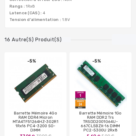
Rangs :
1Rx8
Latence (CAS) :
4
Tension d'alimentation :
1.8V
16 Autre(s) Produit(s)
-5%
-5%
Barrette Mémoire 4Go
Barrette Mémoire 1Go
RAM DDR4 Micron
RAM DDR2 Trs
MTA4TF51264HZ-3G2R1
TRSDD2001G64U-
1Rx16 PC4-3200 SO-
667CL5BZX-16 DIMM
DIMM
PC2-5300U 2Rx8