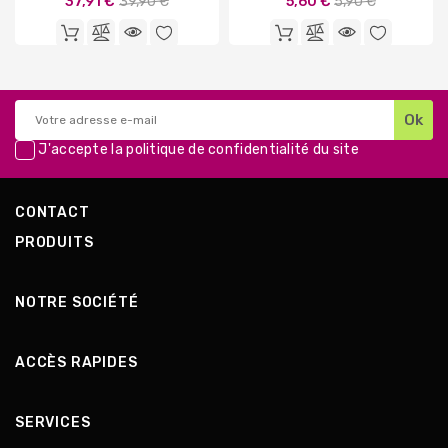
Prix
Prix
37,91 €
39,90 €
5,60 €
5,90 €
de
de
base
base
J'accepte la
politique de confidentialité
du site
CONTACT
PRODUITS
NOTRE SOCIÉTÉ
ACCÈS RAPIDES
SERVICES