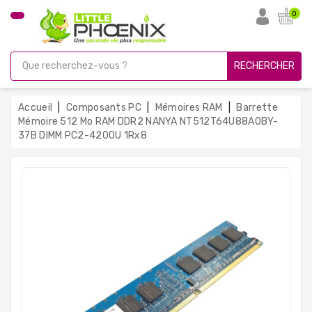
CATÉGORIE
0
PC
Gamer
RECHERCHER
Unités
Centrales
Accueil
Composants PC
Mémoires RAM
Barrette
Reconditionnées
Mémoire 512 Mo RAM DDR2 NANYA NT512T64U88A0BY-
37B DIMM PC2-4200U 1Rx8
Ordinateurs
Avec
Écran
Ordinateurs
Portables
PC
Sous
Linux