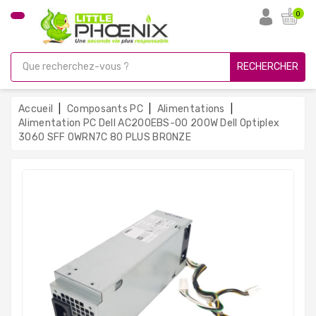
CATÉGORIE
0
PC
Gamer
RECHERCHER
Unités
Centrales
Accueil
Composants PC
Alimentations
Reconditionnées
Alimentation PC Dell AC200EBS-00 200W Dell Optiplex
3060 SFF 0WRN7C 80 PLUS BRONZE
Ordinateurs
Avec
Écran
Ordinateurs
Portables
PC
Sous
Linux