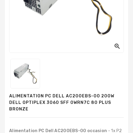
PC
Sur
Mesure
PC
Tout-
En-
Un

Processeurs
Mémoires
RAM
Disques
ALIMENTATION PC DELL AC200EBS-00 200W
Durs
DELL OPTIPLEX 3060 SFF 0WRN7C 80 PLUS
BRONZE
Composants
PC
Composants
Alimentation PC Dell AC200EBS-00 occasion
- 1x P2