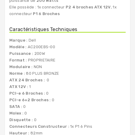
puissance de
200 Watts
Elle possède : 1x connecteur
P2
4 broches ATX 12V
, 1x
connecteur
P1 6 Broches
Caractéristiques Techniques
Marque :
Dell
Modèle :
AC200EBS-00
Puissance :
200W
Format :
PROPRIETAIRE
Modulaire :
NON
Norme :
80 PLUS BRONZE
ATX 24 Broches :
0
ATX 12V :
1
PCI-e 6 Broches :
0
PCI-e 6+2 Broches :
0
SATA :
0
Molex :
0
Disquette :
0
Connecteurs Constructeur :
1x P1 6 Pins
Hauteur :
82mm