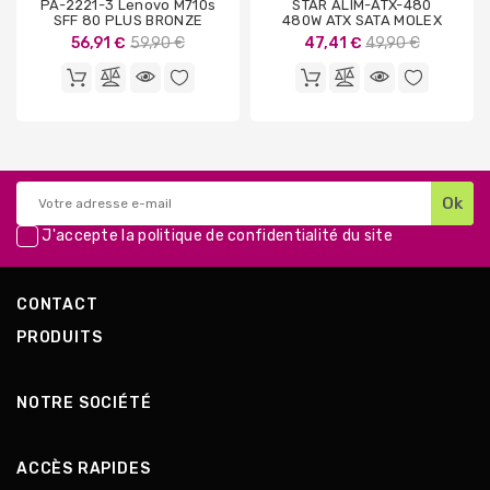
PA-2221-3 Lenovo M710s
STAR ALIM-ATX-480
SFF 80 PLUS BRONZE
480W ATX SATA MOLEX
Prix
Prix
56,91 €
59,90 €
47,41 €
49,90 €
de
de
base
base
J'accepte la
politique de confidentialité
du site
CONTACT
PRODUITS
NOTRE SOCIÉTÉ
ACCÈS RAPIDES