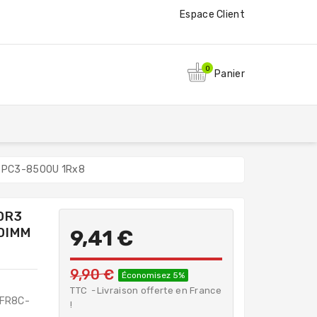
Espace Client
0
Panier
M PC3-8500U 1Rx8
DR3
DIMM
9,41 €
9,90 €
Économisez 5%
TTC
Livraison offerte en France
FR8C-
!