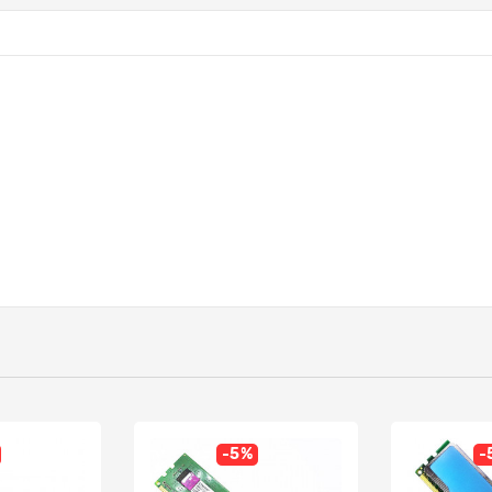
-5%
-