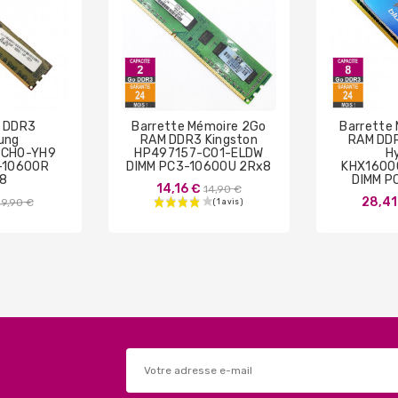
 DDR3
Barrette Mémoire 2Go
Barrette
ung
RAM DDR3 Kingston
RAM DDR
CH0-YH9
HP497157-C01-ELDW
H
-10600R
DIMM PC3-10600U 2Rx8
KHX1600
8
DIMM P
Prix
14,16 €
14,90 €
Prix
28,41
19,90 €
de
de
base
base