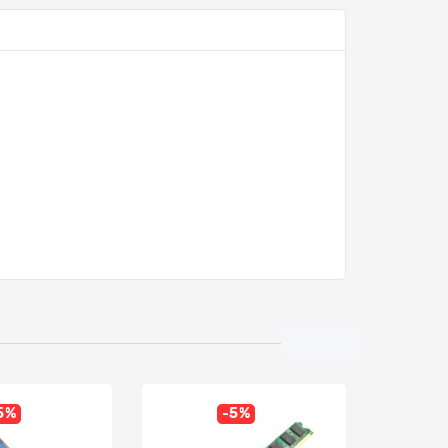
5%
-5%