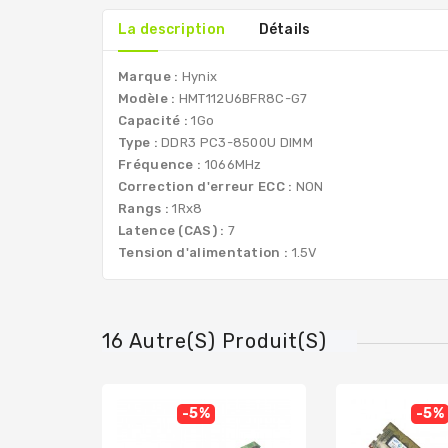
La description
Détails
Marque :
Hynix
Modèle :
HMT112U6BFR8C-G7
Capacité :
1Go
Type :
DDR3 PC3-8500U DIMM
Fréquence :
1066MHz
Correction d'erreur ECC :
NON
Rangs :
1Rx8
Latence (CAS) :
7
Tension d'alimentation :
1.5V
16 Autre(s) Produit(s)
-5%
-5%