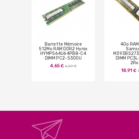
Barrette Mémoire
4Go RAM
512Mo RAM DDR2 Hynix
Sams
HYMP564U64PB8-C4
M393B5273
DIMM PC2-5300U
DIMM PC3L
2Rx
Prix
4,65 €
4,90 €
18,91 €
de
base