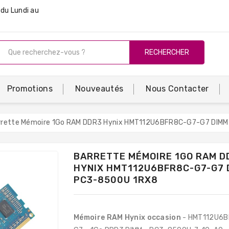
du Lundi au
RECHERCHER
Promotions
Nouveautés
Nous Contacter
rrette Mémoire 1Go RAM DDR3 Hynix HMT112U6BFR8C-G7-G7 DIM
BARRETTE MÉMOIRE 1GO RAM D
HYNIX HMT112U6BFR8C-G7-G7 
PC3-8500U 1RX8
Mémoire RAM Hynix occasion
- HMT112U6B