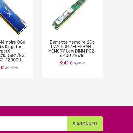
 Mémoire 8Go
Barrette Mémoire 2Go
Barret
3 Kingston
RAM DDR2 ELEPHANT
RAM 
yperX
MEMORY Low DIMM PC2-
M471
C10D3B1/8G
6400 2Rx16
SO-D
C3-12800U
10
Prix
9,41 €
9,90 €
Prix
 €
14
29,90 €
de
de
base
base