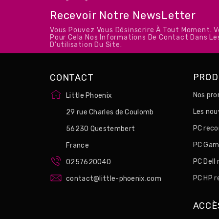
Recevoir Notre NewsLetter
Vous Pouvez Vous Désinscrire À Tout Moment. 
Pour Cela Nos Informations De Contact Dans Le
D'utilisation Du Site.
PROD
CONTACT
Nos pro
Little Phoenix
Les no
29 rue Charles de Coulomb
PC reco
56230 Questembert
PC Game
France
PC Dell
0257620040
PC HP r
contact@little-phoenix.com
ACCÈ