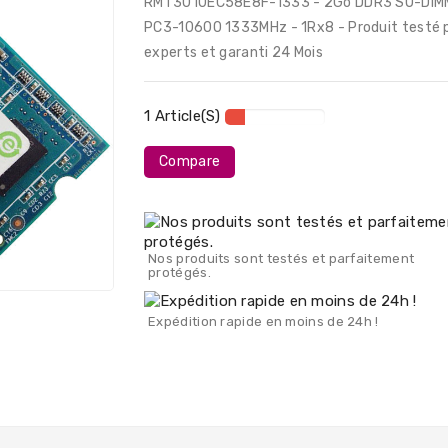
RMT3010EC58E8F-1333 - 2Go DDR3 SO-DIM
PC3-10600 1333MHz - 1Rx8 - Produit testé 
experts et garanti 24 Mois
1 Article(s)
Compare
Nos produits sont testés et parfaitement
protégés.
Expédition rapide en moins de 24h !