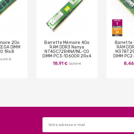
moire 2Go
Barrette Mémoire 4Go
Barrette
XEGA DIMM
RAM DDR3 Nanya
RAM DD
0 1Rx8
NT4GC72B4NA1NL-CG
M378T2
DIMM PC3-10600R 2Rx4
DIMM PC2
Prix
14,90 €
Prix
18,91 €
8,46
19,90 €
de
de
base
base