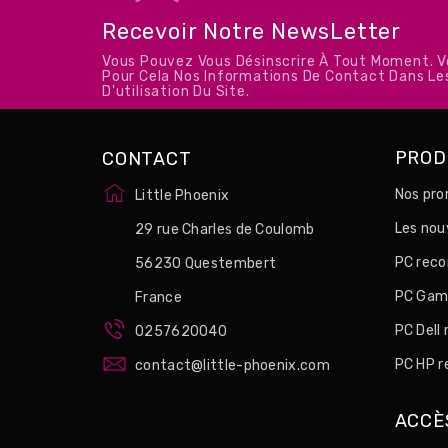
Recevoir Notre NewsLetter
Vous Pouvez Vous Désinscrire À Tout Moment. 
Pour Cela Nos Informations De Contact Dans Le
D'utilisation Du Site.
PROD
CONTACT
Nos pro
Little Phoenix
Les no
29 rue Charles de Coulomb
PC reco
56230 Questembert
PC Game
France
PC Dell
0257620040
PC HP r
contact@little-phoenix.com
ACCÈ