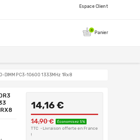
Espace Client
0
Panier
SO-DIMM PC3-10600 1333MHz 1Rx8
DR3
33
14,16 €
1RX8
14,90 €
Économisez 5%
TTC
Livraison offerte en France
!