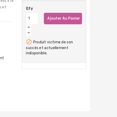
ress x16
s et
Qty
Ajouter Au Panier

Produit victime de son
succès et actuellement
indisponible.