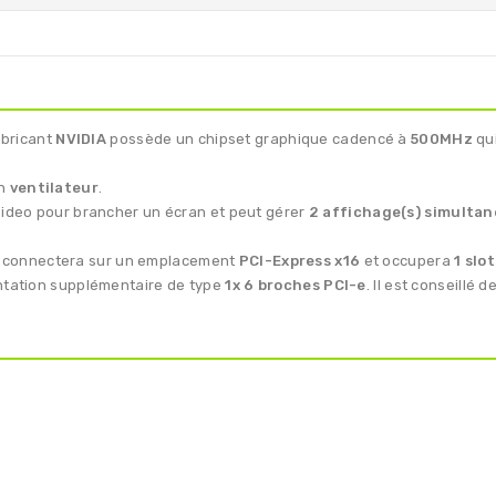
bricant
NVIDIA
possède un chipset graphique cadencé à
500MHz
qui
un
ventilateur
.
-Video pour brancher un écran et peut gérer
2 affichage(s) simultan
se connectera sur un emplacement
PCI-Express x16
et occupera
1 slot
entation supplémentaire de type
1x 6 broches PCI-e
. Il est conseillé