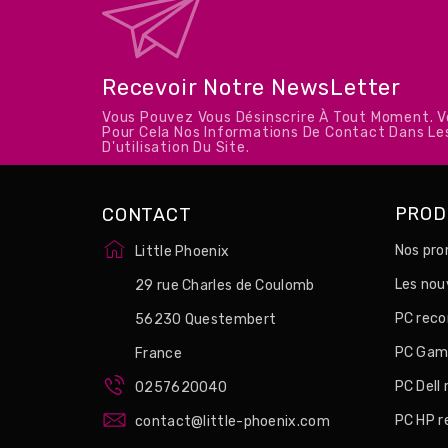
Recevoir Notre NewsLetter
Vous Pouvez Vous Désinscrire À Tout Moment. 
Pour Cela Nos Informations De Contact Dans Le
D'utilisation Du Site.
PROD
CONTACT
Nos pro
Little Phoenix
Les no
29 rue Charles de Coulomb
PC reco
56230 Questembert
PC Game
France
PC Dell
0257620040
PC HP r
contact@little-phoenix.com