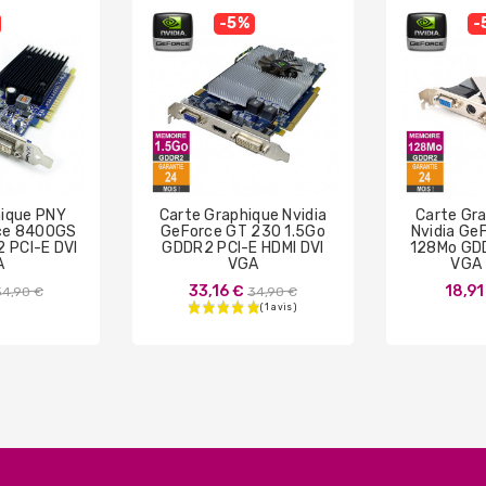
-5%
-
hique PNY
Carte Graphique Nvidia
Carte Gr
rce 8400GS
GeForce GT 230 1.5Go
Nvidia Ge
 PCI-E DVI
GDDR2 PCI-E HDMI DVI
128Mo GDD
A
VGA
VGA 
rix
Prix
33,16 €
18,91
34,90 €
34,90 €
de
de
base
base