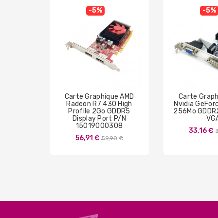
-5%
-5%
Carte Graphique AMD
Carte Grap
Radeon R7 430 High
Nvidia GeFo
Profile 2Go GDDR5
256Mo GDDR2
Display Port P/N
VG
15019000308
P
33,16 €
Prix
56,91 €
59,90 €
de
base