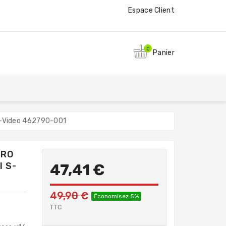
Espace Client
0
Panier
S-Video 462790-001
DRO
I S-
47,41 €
49,90 €
Économisez 5%
TTC