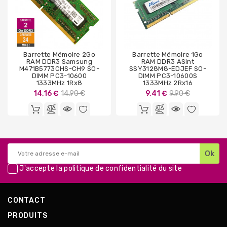
Barrette Mémoire 2Go
Barrette Mémoire 1Go
RAM DDR3 Samsung
RAM DDR3 ASint
M471B5773CHS-CH9 SO-
SSY3128M8-EDJEF SO-
DIMM PC3-10600
DIMM PC3-10600S
1333MHz 1Rx8
1333MHz 2Rx16
Prix
Prix
14,16 €
14,90 €
9,41 €
9,90 €
de
de
base
base
J'accepte la
politique de confidentialité
du site
CONTACT
PRODUITS