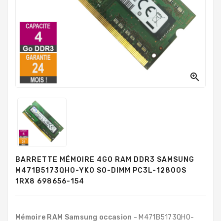
PC
Sur
Mesure
PC
Tout-
En-
Un

Processeurs
Mémoires
RAM
Disques
BARRETTE MÉMOIRE 4GO RAM DDR3 SAMSUNG
Durs
M471B5173QH0-YK0 SO-DIMM PC3L-12800S
1RX8 698656-154
Composants
PC
Composants
Mémoire RAM Samsung occasion
- M471B5173QH0-