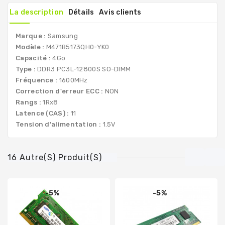
La description
Détails
Avis clients
Marque :
Samsung
Modèle :
M471B5173QH0-YK0
Capacité :
4Go
Type :
DDR3 PC3L-12800S SO-DIMM
Fréquence :
1600MHz
Correction d'erreur ECC :
NON
Rangs :
1Rx8
Latence (CAS) :
11
Tension d'alimentation :
1.5V
16 Autre(s) Produit(s)
-5%
-5%