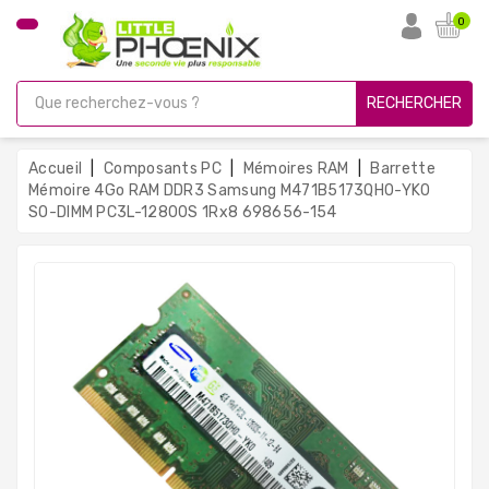
CATÉGORIE
0
PC
Gamer
RECHERCHER
Unités
Centrales
Accueil
Composants PC
Mémoires RAM
Barrette
Reconditionnées
Mémoire 4Go RAM DDR3 Samsung M471B5173QH0-YK0
SO-DIMM PC3L-12800S 1Rx8 698656-154
Ordinateurs
Avec
Écran
Ordinateurs
Portables
PC
Sous
Linux