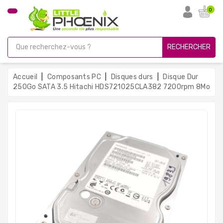
CATÉGORIE
0
PC
Gamer
RECHERCHER
Unités
Centrales
Accueil
Composants PC
Disques durs
Disque Dur
Reconditionnées
250Go SATA 3.5 Hitachi HDS721025CLA382 7200rpm 8Mo
Ordinateurs
Avec
Écran
Ordinateurs
Portables
PC
Sous
Linux