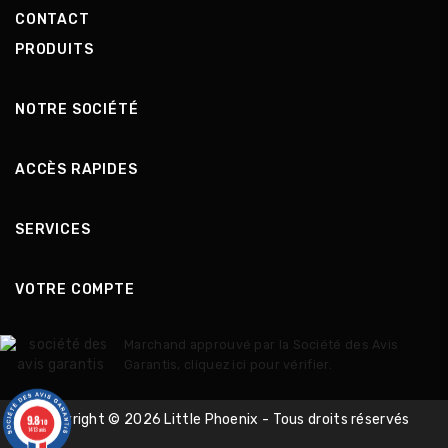
CONTACT
PRODUITS
NOTRE SOCIÉTÉ
ACCÈS RAPIDES
SERVICES
VOTRE COMPTE
Marchand approuvé par la Société des Avis
Garantis,
cliquez ici pour vérifier
.
9.8
Copyright © 2026 Little Phoenix - Tous droits réservés
/10
1413 avis