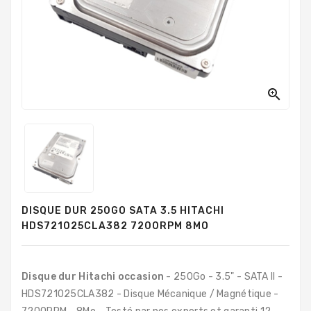
PC
Sur
Mesure
PC
Tout-
En-

Un
Processeurs
Mémoires
RAM
DISQUE DUR 250GO SATA 3.5 HITACHI
Disques
HDS721025CLA382 7200RPM 8MO
Durs
Composants
PC
Disque dur Hitachi occasion
- 250Go - 3.5" - SATA II -
HDS721025CLA382 - Disque Mécanique / Magnétique -
Composants