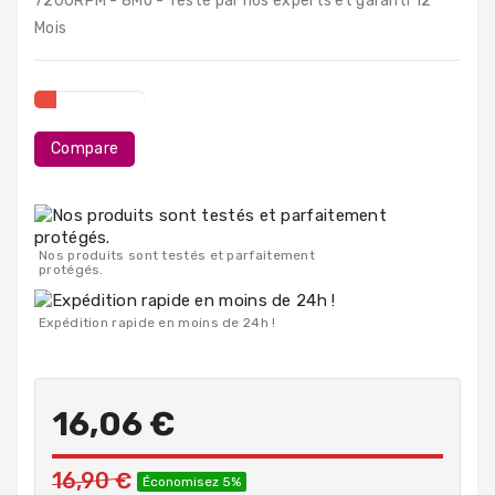
7200RPM - 8Mo - Testé par nos experts et garanti 12
PC
Mois
Portables
Destockage
Compare
Nos produits sont testés et parfaitement
protégés.
Expédition rapide en moins de 24h !
16,06 €
16,90 €
Économisez 5%