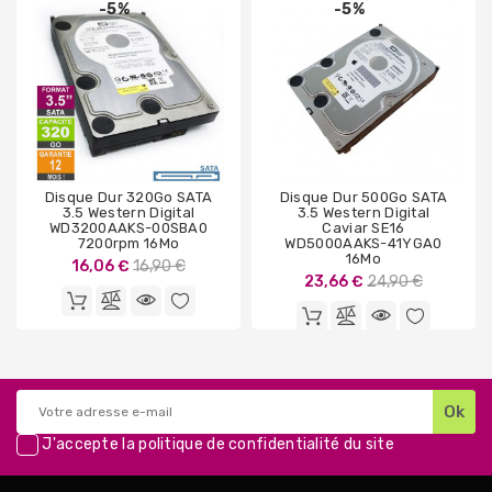
-5%
-5%
Disque Dur 320Go SATA
Disque Dur 500Go SATA
3.5 Western Digital
3.5 Western Digital
WD3200AAKS-00SBA0
Caviar SE16
7200rpm 16Mo
WD5000AAKS-41YGA0
16Mo
Prix
16,06 €
16,90 €
Prix
23,66 €
24,90 €
de
de
base
base
J'accepte la
politique de confidentialité
du site